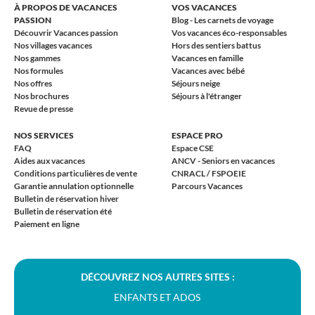
À PROPOS DE VACANCES
VOS VACANCES
PASSION
Blog - Les carnets de voyage
Découvrir Vacances passion
Vos vacances éco-responsables
Nos villages vacances
Hors des sentiers battus
Nos gammes
Vacances en famille
Nos formules
Vacances avec bébé
Nos offres
Séjours neige
Nos brochures
Séjours à l'étranger
Revue de presse
NOS SERVICES
ESPACE PRO
FAQ
Espace CSE
Aides aux vacances
ANCV - Seniors en vacances
Conditions particulières de vente
CNRACL / FSPOEIE
Garantie annulation optionnelle
Parcours Vacances
Bulletin de réservation hiver
Bulletin de réservation été
Paiement en ligne
DÉCOUVREZ NOS AUTRES SITES :
ENFANTS ET ADOS