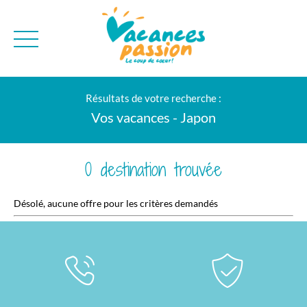
CAMPAGNE
QUI SOMMES-NO
Résultats de votre recherche :
BONS PLANS
MER
BLOG
Vos vacances - Japon
MONTAGNE
BROCHURES
VILLES
NEWSLETTER
0 destination trouvée
ENVIE D'AILLEURS
Désolé, aucune offre pour les critères demandés