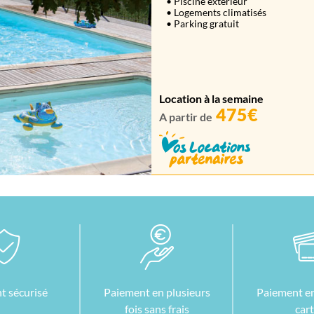
• Piscine extérieur
• Logements climatisés
• Parking gratuit
Location à la semaine
475€
A partir de
t sécurisé
Paiement en plusieurs
Paiement en
fois sans frais
car