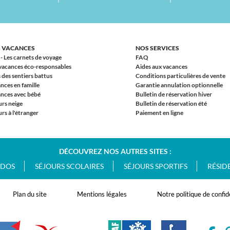
 VACANCES
NOS SERVICES
 - Les carnets de voyage
FAQ
vacances éco-responsables
Aides aux vacances
 des sentiers battus
Conditions particulières de vente
nces en famille
Garantie annulation optionnelle
nces avec bébé
Bulletin de réservation hiver
urs neige
Bulletin de réservation été
rs à l'étranger
Paiement en ligne
DÉCOUVREZ NOS AUTRES SITES :
ADOS
SÉJOURS SCOLAIRES
SÉJOURS SPORTIFS
RÉSID
Plan du site
Mentions légales
Notre politique de confid