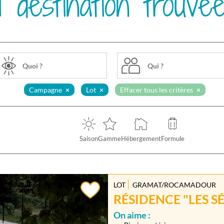
1 destination trouvé
Qui ?
Campagne
Lot
Effacer tous les critères
Saison
Gamme
Hébergement
Formule
LOT
GRAMAT/ROCAMADOUR
RÉSIDENCE "LES SÉ
On aime :