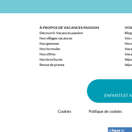
À PROPOS DE VACANCES PASSION
VOS
Découvrir Vacances passion
Blog
Nos villages vacances
Vos 
Nos gammes
Hors
Nos formules
Vaca
Nos offres
Vaca
Nos brochures
Séjo
Revue de presse
Séjou
ENFANTS ET 
Cookies
Politique de cookies