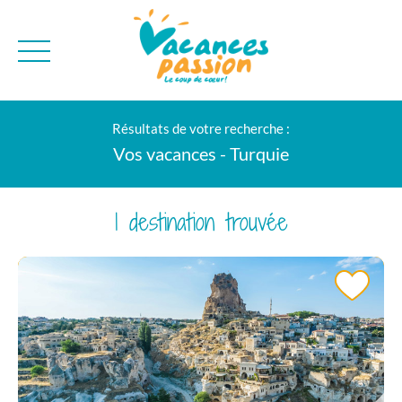
CAMPAGNE
QUI SOMMES-NO
Résultats de votre recherche :
BONS PLANS
MER
BLOG
Vos vacances - Turquie
MONTAGNE
BROCHURES
VILLES
NEWSLETTER
1 destination trouvée
ENVIE D'AILLEURS