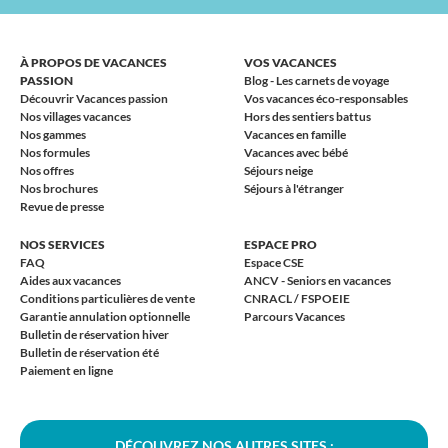
À PROPOS DE VACANCES
VOS VACANCES
PASSION
Blog - Les carnets de voyage
Découvrir Vacances passion
Vos vacances éco-responsables
Nos villages vacances
Hors des sentiers battus
Nos gammes
Vacances en famille
Nos formules
Vacances avec bébé
Nos offres
Séjours neige
Nos brochures
Séjours à l'étranger
Revue de presse
NOS SERVICES
ESPACE PRO
FAQ
Espace CSE
Aides aux vacances
ANCV - Seniors en vacances
Conditions particulières de vente
CNRACL / FSPOEIE
Garantie annulation optionnelle
Parcours Vacances
Bulletin de réservation hiver
Bulletin de réservation été
Paiement en ligne
DÉCOUVREZ NOS AUTRES SITES :