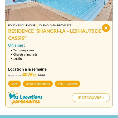
BOUCHES-DU-RHÔNE
CARNOUX-EN-PROVENCE
RÉSIDENCE "SHANGRI-LA – LES HAUTS DE
CASSIS"
On aime :
• Terrasse privée
• Chalets climatisés
• Jardin
Location à la semaine
407€
20
509€
A partir de
-20%
LONGS SÉJOURS
ÉTÉ PROMOS
JE DÉCOUVRE >