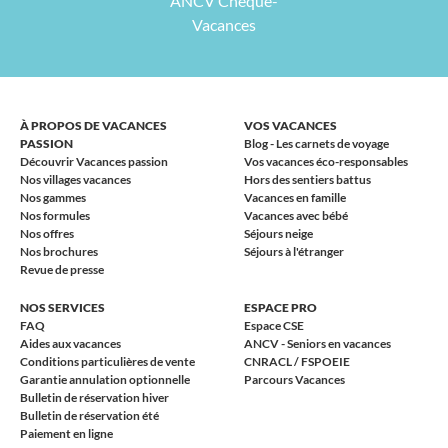
ANCV Chèque-
Vacances
À PROPOS DE VACANCES
VOS VACANCES
PASSION
Blog - Les carnets de voyage
Découvrir Vacances passion
Vos vacances éco-responsables
Nos villages vacances
Hors des sentiers battus
Nos gammes
Vacances en famille
Nos formules
Vacances avec bébé
Nos offres
Séjours neige
Nos brochures
Séjours à l'étranger
Revue de presse
NOS SERVICES
ESPACE PRO
FAQ
Espace CSE
Aides aux vacances
ANCV - Seniors en vacances
Conditions particulières de vente
CNRACL / FSPOEIE
Garantie annulation optionnelle
Parcours Vacances
Bulletin de réservation hiver
Bulletin de réservation été
Paiement en ligne