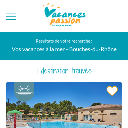
CAMPAGNE
QUI SOMMES-NO
Résultats de votre recherche :
BONS PLANS
MER
BLOG
Vos vacances à la mer - Bouches-du-Rhône
MONTAGNE
BROCHURES
VILLES
NEWSLETTER
1 destination trouvée
ENVIE D'AILLEURS