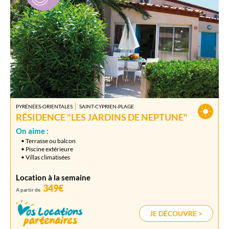
PYRÉNÉES-ORIENTALES
SAINT-CYPRIEN-PLAGE
RÉSIDENCE "LES JARDINS DE NEPTUNE"
On aime :
• Terrasse ou balcon
• Piscine extérieure
• Villas climatisées
Location à la semaine
349€
A partir de
JE DÉCOUVRE >