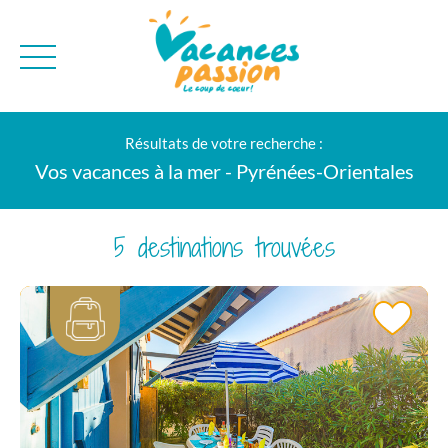
CAMPAGNE
QUI SOMMES-NO
Résultats de votre recherche :
BONS PLANS
MER
BLOG
Vos vacances à la mer - Pyrénées-Orientales
MONTAGNE
BROCHURES
VILLES
NEWSLETTER
5 destinations trouvées
ENVIE D'AILLEURS