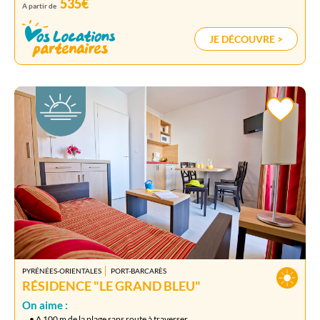
535€
A partir de
JE DÉCOUVRE >
PYRÉNÉES-ORIENTALES
PORT-BARCARÈS
RÉSIDENCE "LE GRAND BLEU"
On aime :
• A 100 m de la plage sans route à traverser