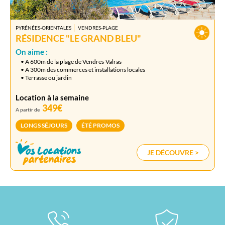
PYRÉNÉES-ORIENTALES
VENDRES-PLAGE
RÉSIDENCE "LE GRAND BLEU"
On aime :
• A 600m de la plage de Vendres-Valras
• A 300m des commerces et installations locales
• Terrasse ou jardin
Location à la semaine
349€
A partir de
LONGS SÉJOURS
ÉTÉ PROMOS
JE DÉCOUVRE >