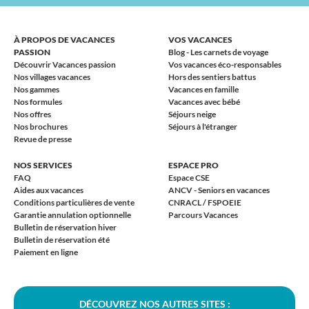
À PROPOS DE VACANCES
VOS VACANCES
PASSION
Blog - Les carnets de voyage
Découvrir Vacances passion
Vos vacances éco-responsables
Nos villages vacances
Hors des sentiers battus
Nos gammes
Vacances en famille
Nos formules
Vacances avec bébé
Nos offres
Séjours neige
Nos brochures
Séjours à l'étranger
Revue de presse
NOS SERVICES
ESPACE PRO
FAQ
Espace CSE
Aides aux vacances
ANCV - Seniors en vacances
Conditions particulières de vente
CNRACL / FSPOEIE
Garantie annulation optionnelle
Parcours Vacances
Bulletin de réservation hiver
Bulletin de réservation été
Paiement en ligne
DÉCOUVREZ NOS AUTRES SITES :