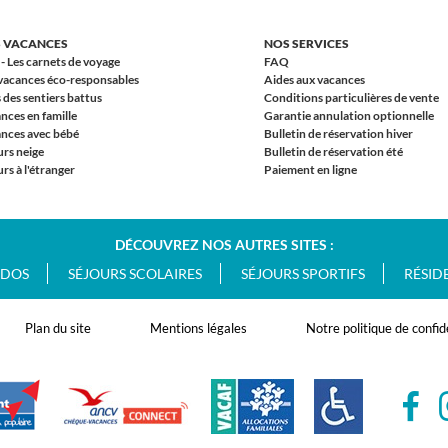
 VACANCES
NOS SERVICES
 - Les carnets de voyage
FAQ
vacances éco-responsables
Aides aux vacances
 des sentiers battus
Conditions particulières de vente
nces en famille
Garantie annulation optionnelle
nces avec bébé
Bulletin de réservation hiver
urs neige
Bulletin de réservation été
rs à l'étranger
Paiement en ligne
DÉCOUVREZ NOS AUTRES SITES :
ADOS
SÉJOURS SCOLAIRES
SÉJOURS SPORTIFS
RÉSID
Plan du site
Mentions légales
Notre politique de confid