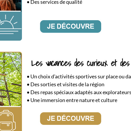
• Des services de q
u
alité
•
Un choix d’activités sportives sur place ou d
• Des sorties et visites de la région
• Des repas spéciaux adaptés aux explorateur
• Une immersion
ent
re nature et
culture