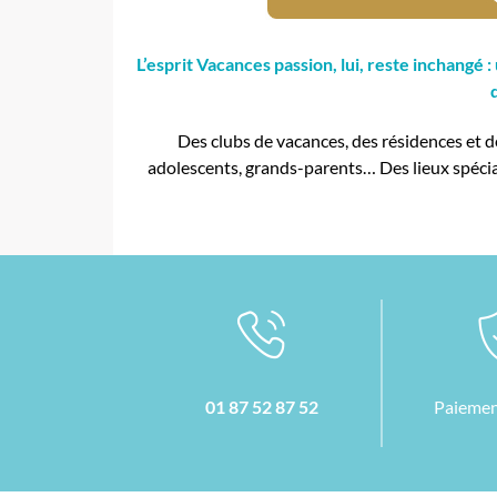
L’esprit Vacances passion, lui, reste inchang
Des clubs de vacances, des résidences et d
adolescents, grands-parents… Des lieux spéci
01 87 52 87 52
Paiemen