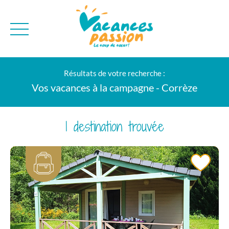
CAMPAGNE
QUI SOMMES-NO
Résultats de votre recherche :
BONS PLANS
MER
BLOG
Vos vacances à la campagne - Corrèze
MONTAGNE
BROCHURES
VILLES
NEWSLETTER
1 destination trouvée
ENVIE D'AILLEURS