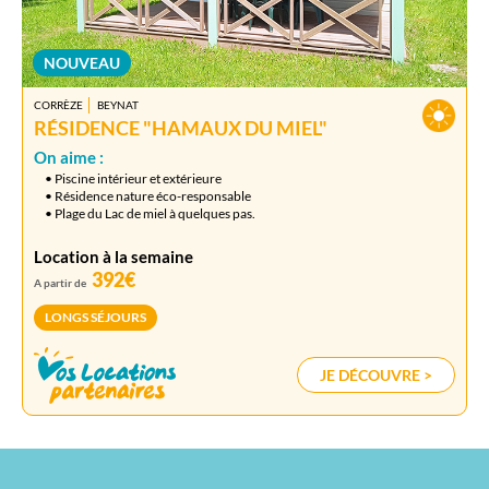
NOUVEAU
CORRÈZE
BEYNAT
RÉSIDENCE "HAMAUX DU MIEL"
On aime :
• Piscine intérieur et extérieure
• Résidence nature éco-responsable
• Plage du Lac de miel à quelques pas.
Location à la semaine
392€
A partir de
LONGS SÉJOURS
JE DÉCOUVRE >