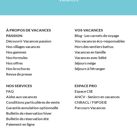
À PROPOS DE VACANCES
VOS VACANCES
PASSION
Blog - Les carnets de voyage
Découvrir Vacances passion
Vos vacances éco-responsables
Nos villages vacances
Hors des sentiers battus
Nos gammes
Vacances en famille
Nos formules
Vacances avec bébé
Nos offres
Séjours neige
Nos brochures
Séjours à l'étranger
Revue de presse
NOS SERVICES
ESPACE PRO
FAQ
Espace CSE
Aides aux vacances
ANCV - Seniors en vacances
Conditions particulières de vente
CNRACL / FSPOEIE
Garantie annulation optionnelle
Parcours Vacances
Bulletin de réservation hiver
Bulletin de réservation été
Paiement en ligne