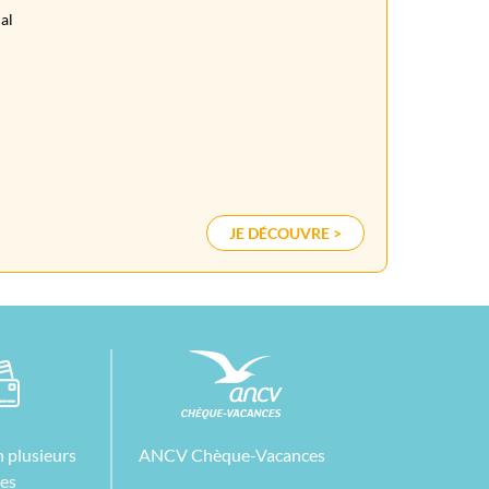
al
JE DÉCOUVRE >
 plusieurs
ANCV Chèque-Vacances
tes