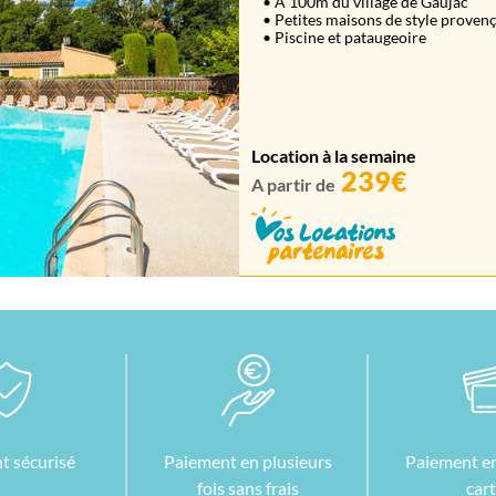
• A 100m du village de Gaujac
• Petites maisons de style provenç
• Piscine et pataugeoire
Location à la semaine
239€
A partir de
t sécurisé
Paiement en plusieurs
Paiement en
fois sans frais
car