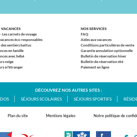
 VACANCES
NOS SERVICES
 - Les carnets de voyage
FAQ
vacances éco-responsables
Aides aux vacances
 des sentiers battus
Conditions particulières de vente
nces en famille
Garantie annulation optionnelle
nces avec bébé
Bulletin de réservation hiver
urs neige
Bulletin de réservation été
rs à l'étranger
Paiement en ligne
DÉCOUVREZ NOS AUTRES SITES :
ADOS
SÉJOURS SCOLAIRES
SÉJOURS SPORTIFS
RÉSID
Plan du site
Mentions légales
Notre politique de confid