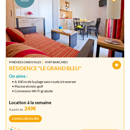
PYRÉNÉES-ORIENTALES
PORT-BARCARÈS
RÉSIDENCE "LE GRAND BLEU"
On aime :
• A 100 m de la plage sans route à traverser
• Piscine et mini-golf
• Connexion Wi-Fi gratuite
Location à la semaine
249€
A partir de
LONGS SÉJOURS