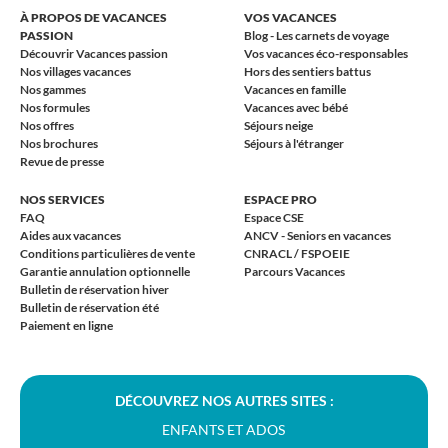
À PROPOS DE VACANCES
VOS VACANCES
PASSION
Blog - Les carnets de voyage
Découvrir Vacances passion
Vos vacances éco-responsables
Nos villages vacances
Hors des sentiers battus
Nos gammes
Vacances en famille
Nos formules
Vacances avec bébé
Nos offres
Séjours neige
Nos brochures
Séjours à l'étranger
Revue de presse
NOS SERVICES
ESPACE PRO
FAQ
Espace CSE
Aides aux vacances
ANCV - Seniors en vacances
Conditions particulières de vente
CNRACL / FSPOEIE
Garantie annulation optionnelle
Parcours Vacances
Bulletin de réservation hiver
Bulletin de réservation été
Paiement en ligne
DÉCOUVREZ NOS AUTRES SITES :
ENFANTS ET ADOS