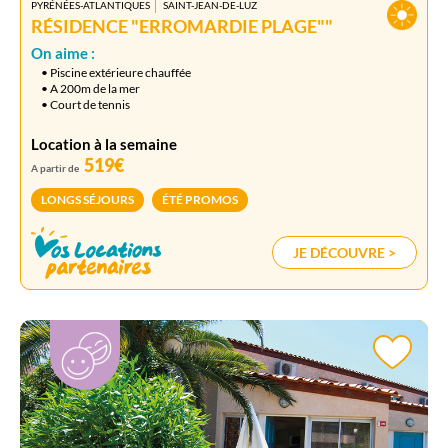
PYRÉNÉES-ATLANTIQUES
SAINT-JEAN-DE-LUZ
RÉSIDENCE "ERROMARDIE PLAGE""
On aime :
• Piscine extérieure chauffée
• A 200m de la mer
• Court de tennis
Location à la semaine
519€
A partir de
LONGS SÉJOURS
ÉTÉ PROMOS
JE DÉCOUVRE >