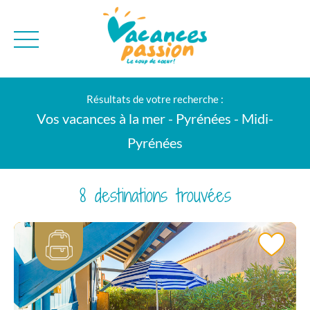
CAMPAGNE
QUI SOMMES-NO
Résultats de votre recherche :
BONS PLANS
MER
BLOG
Vos vacances à la mer - Pyrénées - Midi-
MONTAGNE
BROCHURES
Pyrénées
VILLES
NEWSLETTER
ENVIE D'AILLEURS
8 destinations trouvées