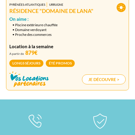
PYRÉNÉES-ATLANTIQUES
URRUGNE
RÉSIDENCE "DOMAINE DE LANA"
On aime :
• Piscine extérieure chauffée
• Domaine verdoyant
• Proche des commerces
Location à la semaine
879€
A partir de
LONGS SÉJOURS
ÉTÉ PROMOS
JE DÉCOUVRE >