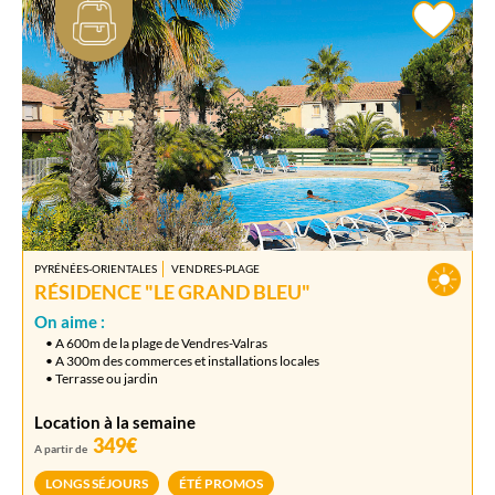
PYRÉNÉES-ORIENTALES
VENDRES-PLAGE
RÉSIDENCE "LE GRAND BLEU"
On aime :
• A 600m de la plage de Vendres-Valras
• A 300m des commerces et installations locales
• Terrasse ou jardin
Location à la semaine
349€
A partir de
LONGS SÉJOURS
ÉTÉ PROMOS