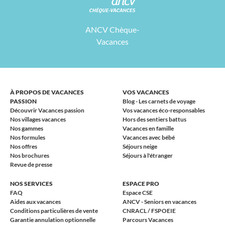
ANCV Chèque-
Vacances
À PROPOS DE VACANCES
VOS VACANCES
PASSION
Blog - Les carnets de voyage
Découvrir Vacances passion
Vos vacances éco-responsables
Nos villages vacances
Hors des sentiers battus
Nos gammes
Vacances en famille
Nos formules
Vacances avec bébé
Nos offres
Séjours neige
Nos brochures
Séjours à l'étranger
Revue de presse
NOS SERVICES
ESPACE PRO
FAQ
Espace CSE
Aides aux vacances
ANCV - Seniors en vacances
Conditions particulières de vente
CNRACL / FSPOEIE
Garantie annulation optionnelle
Parcours Vacances