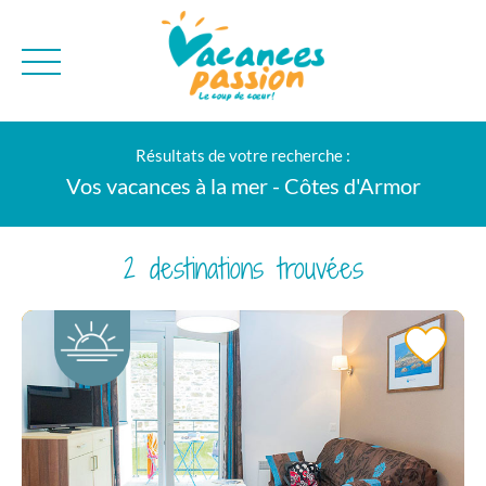
CAMPAGNE
QUI SOMMES-NO
Résultats de votre recherche :
BONS PLANS
MER
BLOG
Vos vacances à la mer - Côtes d'Armor
MONTAGNE
BROCHURES
VILLES
NEWSLETTER
2 destinations trouvées
ENVIE D'AILLEURS