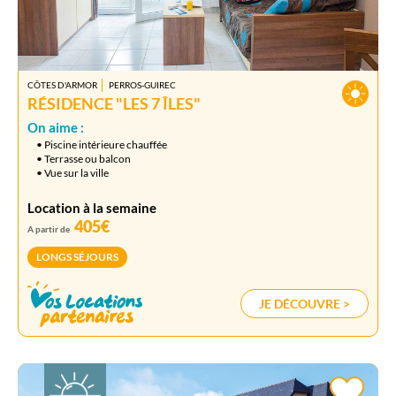
CÔTES D'ARMOR
PERROS-GUIREC
RÉSIDENCE "LES 7 ÎLES"
On aime :
• Piscine intérieure chauffée
• Terrasse ou balcon
• Vue sur la ville
Location à la semaine
405€
A partir de
LONGS SÉJOURS
JE DÉCOUVRE >