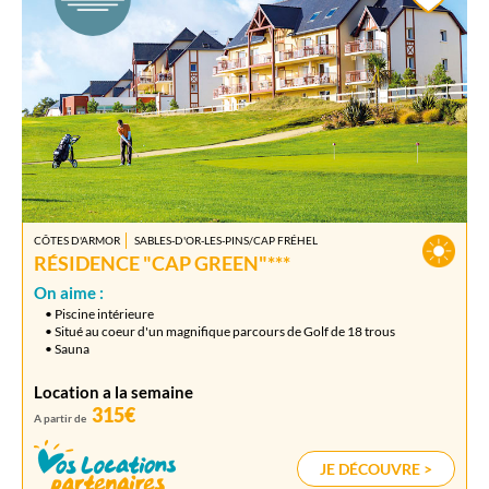
CÔTES D'ARMOR
SABLES-D'OR-LES-PINS/CAP FRÉHEL
RÉSIDENCE "CAP GREEN"***
On aime :
• Piscine intérieure
• Situé au coeur d'un magnifique parcours de Golf de 18 trous
• Sauna
Location a la semaine
315€
A partir de
JE DÉCOUVRE >