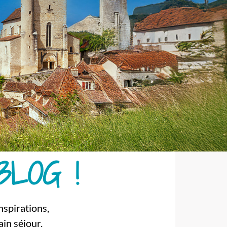
BLOG !
nspirations,
in séjour.