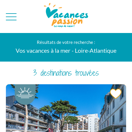
CAMPAGNE
QUI SOMMES-NO
Résultats de votre recherche :
BONS PLANS
MER
BLOG
Vos vacances à la mer - Loire-Atlantique
MONTAGNE
BROCHURES
VILLES
NEWSLETTER
3 destinations trouvées
ENVIE D'AILLEURS