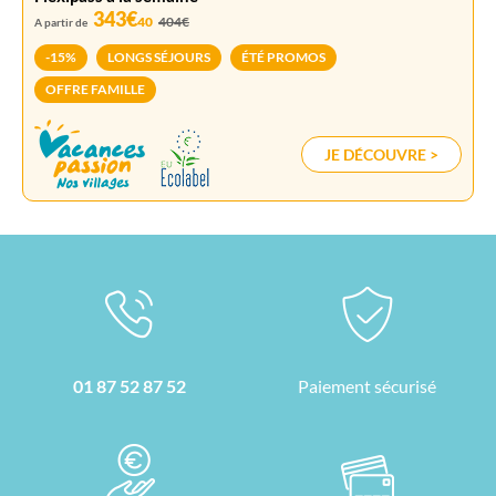
343€
40
404€
A partir de
-15%
LONGS SÉJOURS
ÉTÉ PROMOS
OFFRE FAMILLE
JE DÉCOUVRE >
01 87 52 87 52
Paiement sécurisé