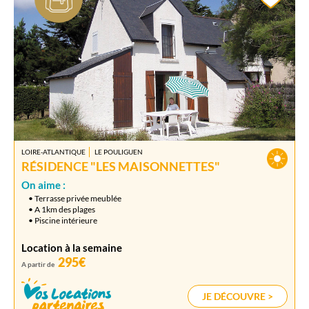
LOIRE-ATLANTIQUE
LE POULIGUEN
RÉSIDENCE "LES MAISONNETTES"
On aime :
• Terrasse privée meublée
• A 1km des plages
• Piscine intérieure
Location à la semaine
295€
A partir de
JE DÉCOUVRE >