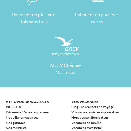
Paiement en plusieurs
Paiement en plusieurs
fois sans frais
cartes
ANCV Chèque-
Vacances
À PROPOS DE VACANCES
VOS VACANCES
PASSION
Blog - Les carnets de voyage
Découvrir Vacances passion
Vos vacances éco-responsables
Nos villages vacances
Hors des sentiers battus
Nos gammes
Vacances en famille
Nos formules
Vacances avec bébé