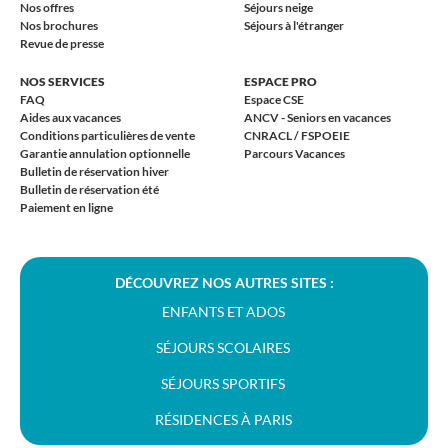
Nos offres
Séjours neige
Nos brochures
Séjours à l'étranger
Revue de presse
NOS SERVICES
ESPACE PRO
FAQ
Espace CSE
Aides aux vacances
ANCV - Seniors en vacances
Conditions particulières de vente
CNRACL / FSPOEIE
Garantie annulation optionnelle
Parcours Vacances
Bulletin de réservation hiver
Bulletin de réservation été
Paiement en ligne
DÉCOUVREZ NOS AUTRES SITES :
ENFANTS ET ADOS
SÉJOURS SCOLAIRES
SÉJOURS SPORTIFS
RÉSIDENCES À PARIS