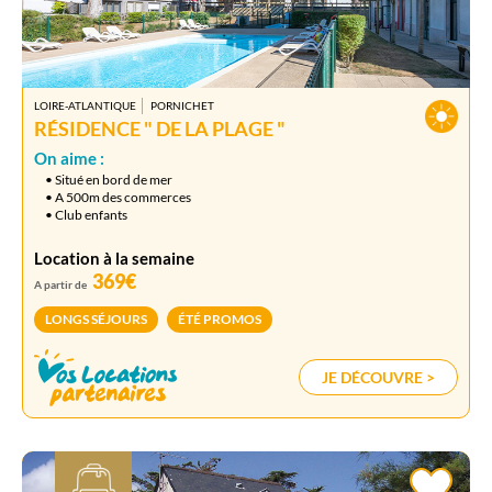
LOIRE-ATLANTIQUE
PORNICHET
RÉSIDENCE " DE LA PLAGE "
On aime :
• Situé en bord de mer
• A 500m des commerces
• Club enfants
Location à la semaine
369€
A partir de
LONGS SÉJOURS
ÉTÉ PROMOS
JE DÉCOUVRE >