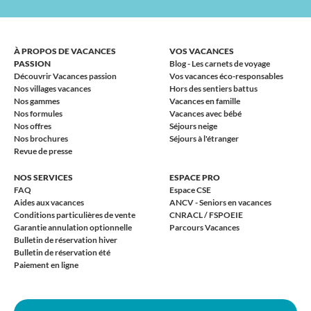
À PROPOS DE VACANCES
VOS VACANCES
PASSION
Blog - Les carnets de voyage
Découvrir Vacances passion
Vos vacances éco-responsables
Nos villages vacances
Hors des sentiers battus
Nos gammes
Vacances en famille
Nos formules
Vacances avec bébé
Nos offres
Séjours neige
Nos brochures
Séjours à l'étranger
Revue de presse
NOS SERVICES
ESPACE PRO
FAQ
Espace CSE
Aides aux vacances
ANCV - Seniors en vacances
Conditions particulières de vente
CNRACL / FSPOEIE
Garantie annulation optionnelle
Parcours Vacances
Bulletin de réservation hiver
Bulletin de réservation été
Paiement en ligne