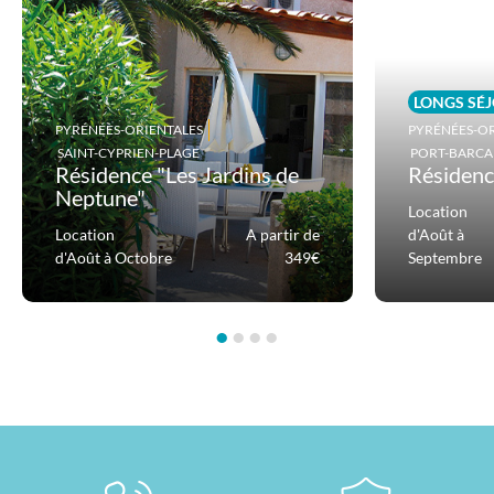
LONGS SÉ
PYRÉNÉES-ORIENTALES
PYRÉNÉES-OR
SAINT-CYPRIEN-PLAGE
PORT-BARCA
Résidence "Les Jardins de
Résidenc
Neptune"
Location
Location
A partir de
d'Août à
d'Août à Octobre
349€
Septembre
•
•
•
•