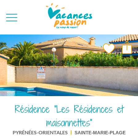
CAMPAGNE
QUI SOMMES-NO
BONS PLANS
MER
BLOG
MONTAGNE
BROCHURES
VILLES
NEWSLETTER
ENVIE D'AILLEURS
Résidence "Les Résidences et
maisonnettes"
PYRÉNÉES-ORIENTALES
SAINTE-MARIE-PLAGE