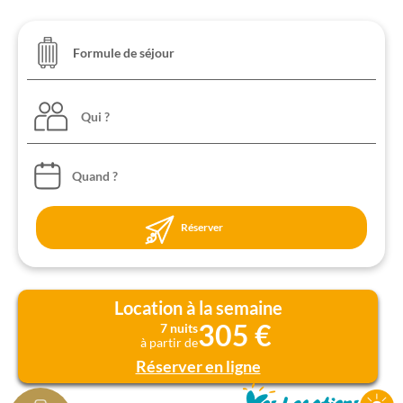
Qui ?
Réserver
Location à la semaine
305 €
7 nuits
à partir de
Réserver en ligne