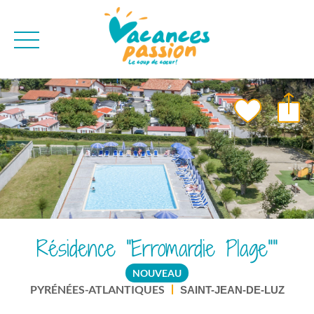
CAMPAGNE
QUI SOMMES-NO
BONS PLANS
MER
BLOG
MONTAGNE
BROCHURES
VILLES
NEWSLETTER
ENVIE D'AILLEURS
Résidence "Erromardie Plage""
NOUVEAU
PYRÉNÉES-ATLANTIQUES
SAINT-JEAN-DE-LUZ