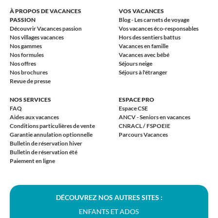
À PROPOS DE VACANCES
VOS VACANCES
PASSION
Blog - Les carnets de voyage
Découvrir Vacances passion
Vos vacances éco-responsables
Nos villages vacances
Hors des sentiers battus
Nos gammes
Vacances en famille
Nos formules
Vacances avec bébé
Nos offres
Séjours neige
Nos brochures
Séjours à l'étranger
Revue de presse
NOS SERVICES
ESPACE PRO
FAQ
Espace CSE
Aides aux vacances
ANCV - Seniors en vacances
Conditions particulières de vente
CNRACL / FSPOEIE
Garantie annulation optionnelle
Parcours Vacances
Bulletin de réservation hiver
Bulletin de réservation été
Paiement en ligne
DÉCOUVREZ NOS AUTRES SITES :
ENFANTS ET ADOS