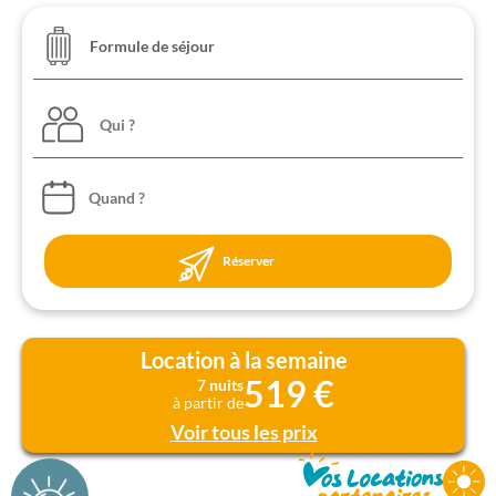
Qui ?
Réserver
Location à la semaine
519 €
7 nuits
à partir de
Voir tous les prix