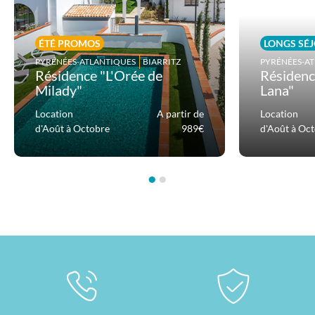
ÉTÉ PROMOS
LONGS SÉ
PYRÉNÉES-ATLANTIQUES
BIARRITZ
PYRÉNÉES-A
Résidence "L'Orée de
Résidenc
Milady"
Lana"
Location
A partir de
Location
d'Août à Octobre
989€
d'Août à Oc
•
•