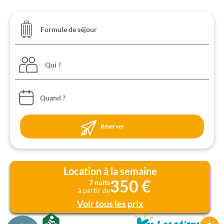
Qui ?
Réserver
Location à la semaine
350 €
7 nuits
à partir de
Voir tous les prix