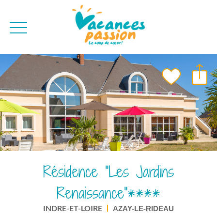
CAMPAGNE
QUI SOMMES-NO
BONS PLANS
MER
BLOG
MONTAGNE
BROCHURES
VILLES
NEWSLETTER
ENVIE D'AILLEURS
Résidence "Les Jardins
Renaissance"****
INDRE-ET-LOIRE
AZAY-LE-RIDEAU