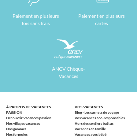
Paiement en plusieurs
Paiement en plusieurs
fois sans frais
cartes
ANCV Chèque-
Vacances
À PROPOS DE VACANCES
VOS VACANCES
PASSION
Blog - Les carnets de voyage
Découvrir Vacances passion
Vos vacances éco-responsables
Nos villages vacances
Hors des sentiers battus
Nos gammes
Vacances en famille
Nos formules
Vacances avec bébé