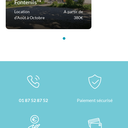
Fontenils"*
Location
A partir de
d'Août à Octobre
380€
•
01 87 52 87 52
Paiement sécurisé