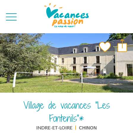
CAMPAGNE
QUI SOMMES-NO
BONS PLANS
MER
BLOG
MONTAGNE
BROCHURES
VILLES
NEWSLETTER
ENVIE D'AILLEURS
Village de vacances "Les
Fontenils"*
INDRE-ET-LOIRE
CHINON