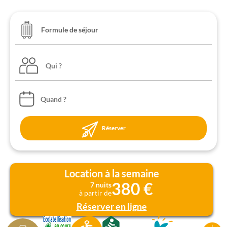
Qui ?
Réserver
Location à la semaine
380 €
7 nuits
à partir de
Réserver en ligne