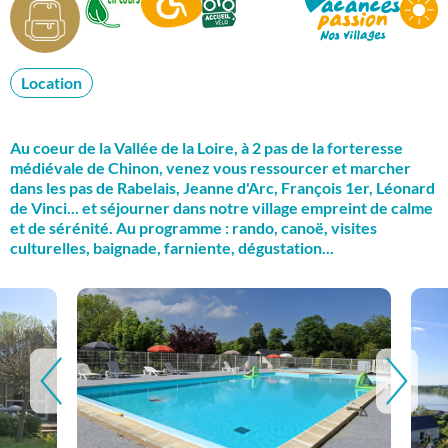
Location
Au coeur de la Vallée de la Loire, à 2 pas de la forteresse
médiévale de Chinon, venez vous ressourcer et marcher
dans les pas de Rabelais, Jeanne d'Arc, François 1er, Léonard
de Vinci... et séjourner dans notre village empreint de calme
et de sérénité. Au programme : rando, canoë, visites
culturelles, baignade, farniente, dégustation...