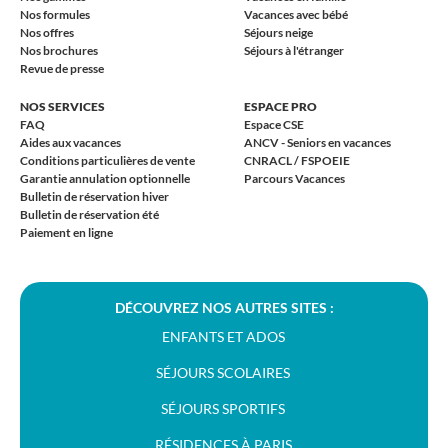
Nos formules
Vacances avec bébé
Nos offres
Séjours neige
Nos brochures
Séjours à l'étranger
Revue de presse
NOS SERVICES
ESPACE PRO
FAQ
Espace CSE
Aides aux vacances
ANCV - Seniors en vacances
Conditions particulières de vente
CNRACL / FSPOEIE
Garantie annulation optionnelle
Parcours Vacances
Bulletin de réservation hiver
Bulletin de réservation été
Paiement en ligne
DÉCOUVREZ NOS AUTRES SITES :
ENFANTS ET ADOS
SÉJOURS SCOLAIRES
SÉJOURS SPORTIFS
RÉSIDENCES À PARIS