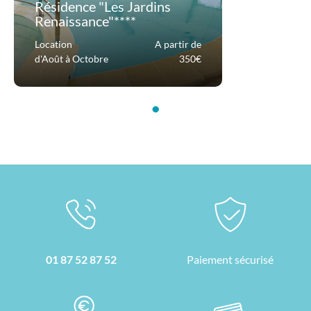
Résidence "Les Jardins
Renaissance"****
Location
A partir de
d'Août à Octobre
350€
•
01 87 52 87 52
Paiement sécurisé