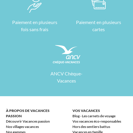
Paiement en plusieurs
Paiement en plusieurs
fois sans frais
cartes
ANCV Chèque-
Vacances
À PROPOS DE VACANCES
VOS VACANCES
PASSION
Blog - Les carnets de voyage
Découvrir Vacances passion
Vos vacances éco-responsables
Nos villages vacances
Hors des sentiers battus
Nos gammes
Vacances en famille