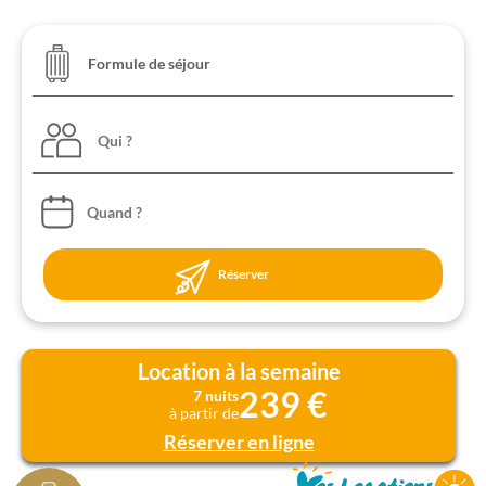
Qui ?
Réserver
Location à la semaine
239 €
7 nuits
à partir de
Réserver en ligne