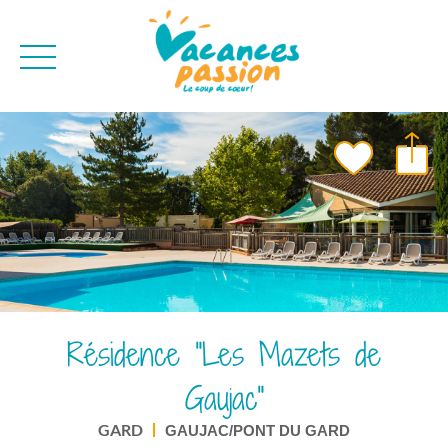
CAMPAGNE
QUI SOMMES-NO
BONS PLANS
MER
BLOG
MONTAGNE
BROCHURES
VILLES
NEWSLETTER
ENVIE D'AILLEURS
Résidence "Les Mazets de
Gaujac"
GARD
GAUJAC/PONT DU GARD