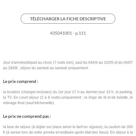
TÉLÉCHARGER LA FICHE DESCRIPTIVE
435041001 - p.111
Jour d'arrivée/départ au choix (7 nuits min), sauf du 04/04 au 02/05 et du 04/07
au 29/08 : séjour du samedi au samedi uniquement.
Le prix comprend :
la location (charges incluses) du 1er jour 17 h au dernier jour 10 h, le parking,
la TV. En court séjour (2 à 6 nuits) uniquement : le linge de lit et de toilette, le
ménage final (sauf kitchenette).
Le prix ne comprend pas :
la taxe de séjour (à régler sur place selon le tarif en vigueur), la caution de 300
€ (à verser lors de votre arrivée et restituée après état des lieux). En séjour à la