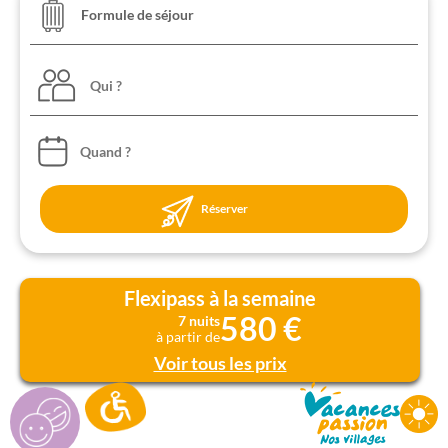
Qui ?
Réserver
Flexipass à la semaine
580 €
7 nuits
à partir de
Voir tous les prix