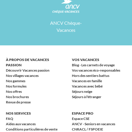
ANCV Chèque-
Vacances
À PROPOS DE VACANCES
VOS VACANCES
PASSION
Blog - Les carnets de voyage
Découvrir Vacances passion
Vos vacances éco-responsables
Nos villages vacances
Hors des sentiers battus
Nos gammes
Vacances en famille
Nos formules
Vacances avec bébé
Nos offres
Séjours neige
Nos brochures
Séjours à l'étranger
Revue de presse
NOS SERVICES
ESPACE PRO
FAQ
Espace CSE
Aides aux vacances
ANCV - Seniors en vacances
Conditions particulières de vente
CNRACL / FSPOEIE