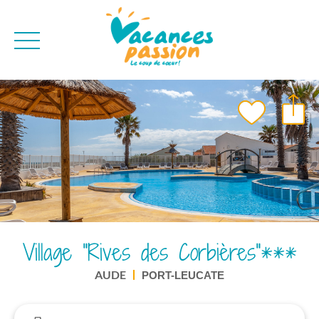
CAMPAGNE
QUI SOMMES-NO
BONS PLANS
MER
BLOG
MONTAGNE
BROCHURES
VILLES
NEWSLETTER
ENVIE D'AILLEURS
Village "Rives des Corbières"***
AUDE
PORT-LEUCATE