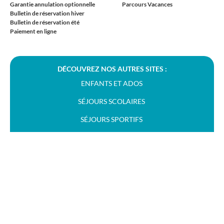
Garantie annulation optionnelle
Parcours Vacances
Bulletin de réservation hiver
Bulletin de réservation été
Paiement en ligne
DÉCOUVREZ NOS AUTRES SITES :
ENFANTS ET ADOS
SÉJOURS SCOLAIRES
SÉJOURS SPORTIFS
RÉSIDENCES À PARIS
Cookies
Politique de cookies
Plan du site
Mentions légales
Notre politique de confidentialité
© Vacances passion 2026