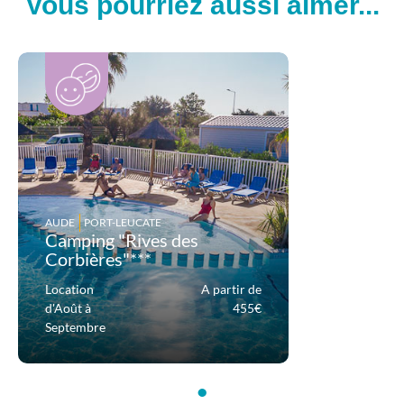
Vous pourriez aussi aimer...
AUDE
PORT-LEUCATE
Camping "Rives des
Corbières"***
Location
A partir de
d'Août à
455€
Septembre
•