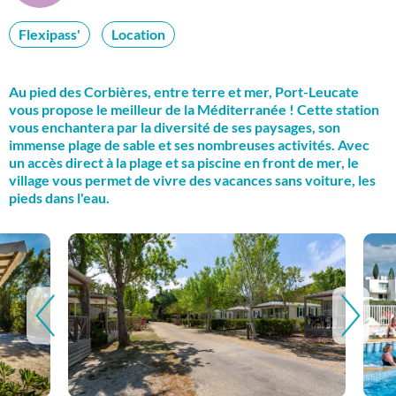
Flexipass'
Location
Au pied des Corbières, entre terre et mer, Port-Leucate
vous propose le meilleur de la Méditerranée ! Cette station
vous enchantera par la diversité de ses paysages, son
immense plage de sable et ses nombreuses activités. Avec
un accès direct à la plage et sa piscine en front de mer, le
village vous permet de vivre des vacances sans voiture, les
pieds dans l'eau.