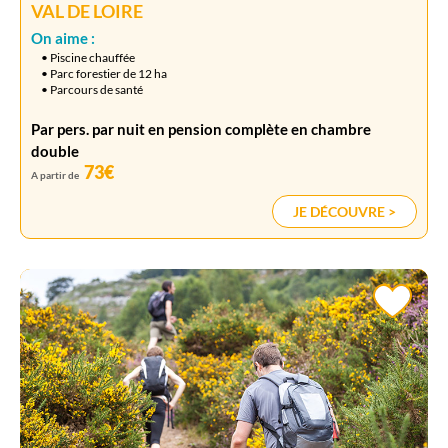
VAL DE LOIRE
On aime :
• Piscine chauffée
• Parc forestier de 12 ha
• Parcours de santé
Par pers. par nuit en pension complète en chambre
double
73€
A partir de
JE DÉCOUVRE >