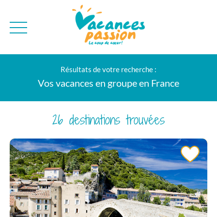
CAMPAGNE
QUI SOMMES-NO
Résultats de votre recherche :
BONS PLANS
MER
BLOG
Vos vacances en groupe en France
MONTAGNE
BROCHURES
VILLES
NEWSLETTER
26 destinations trouvées
ENVIE D'AILLEURS