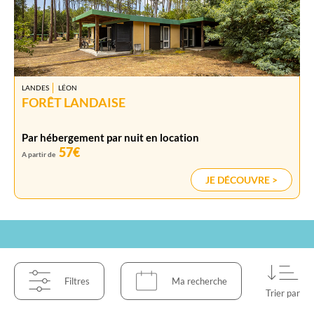
LANDES
LÉON
FORÊT LANDAISE
Par hébergement par nuit en location
57€
A partir de
JE DÉCOUVRE >
Filtres
Ma recherche
Trier par