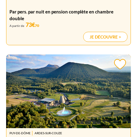
Par pers. par nuit en pension complète en chambre
double
73€
70
A partir de
JE DÉCOUVRE >
PUY-DE-DÔME
ARDES-SUR-COUZE