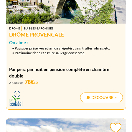
DRÔME
BUIS-LES-BARONNIES
DRÔME PROVENCALE
On aime :
• Paysages préservés et terroirs réputés : vins, truffes, olives, etc.
• Patrimoine riche et nature sauvage conservée.
Par pers. par nuit en pension complète en chambre
double
78€
10
A partir de
JE DÉCOUVRE >