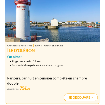
CHARENTE-MARITIME
SAINT-TROJAN-LES-BAINS
ÎLE D’OLÉRON
On aime :
• Plage de sable fin à 1 km.
• Proximité d’un patrimoine riche et original.
Par pers. par nuit en pension complète en chambre
double
75€
90
A partir de
JE DÉCOUVRE >