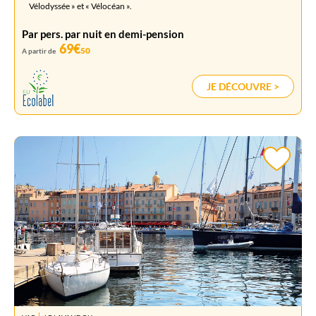
Vélodyssée » et « Vélocéan ».
Par pers. par nuit en demi-pension
69€
50
A partir de
JE DÉCOUVRE >