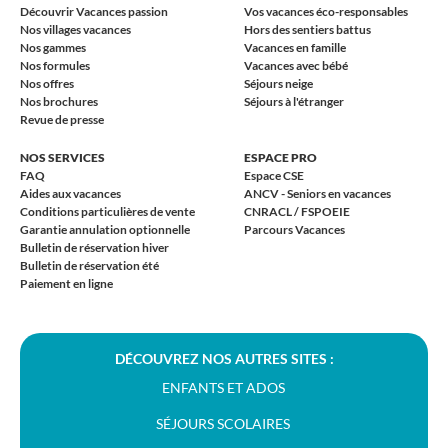
Découvrir Vacances passion
Vos vacances éco-responsables
Nos villages vacances
Hors des sentiers battus
Nos gammes
Vacances en famille
Nos formules
Vacances avec bébé
Nos offres
Séjours neige
Nos brochures
Séjours à l'étranger
Revue de presse
NOS SERVICES
ESPACE PRO
FAQ
Espace CSE
Aides aux vacances
ANCV - Seniors en vacances
Conditions particulières de vente
CNRACL / FSPOEIE
Garantie annulation optionnelle
Parcours Vacances
Bulletin de réservation hiver
Bulletin de réservation été
Paiement en ligne
DÉCOUVREZ NOS AUTRES SITES :
ENFANTS ET ADOS
SÉJOURS SCOLAIRES