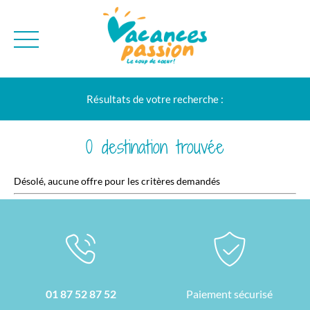
CAMPAGNE
QUI SOMMES-NO
Résultats de votre recherche :
BONS PLANS
MER
BLOG
MONTAGNE
BROCHURES
0 destination trouvée
VILLES
NEWSLETTER
Désolé, aucune offre pour les critères demandés
ENVIE D'AILLEURS
01 87 52 87 52
Paiement sécurisé