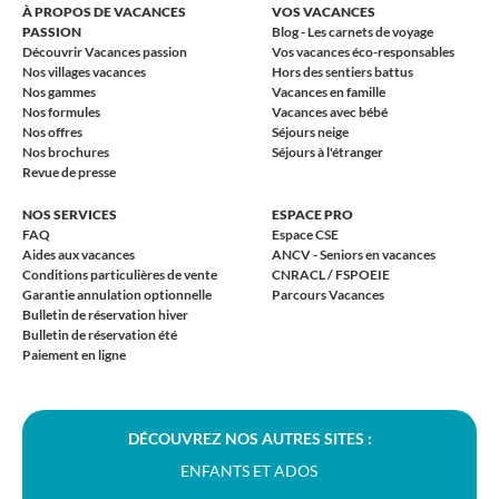
À PROPOS DE VACANCES
VOS VACANCES
PASSION
Blog - Les carnets de voyage
Découvrir Vacances passion
Vos vacances éco-responsables
Nos villages vacances
Hors des sentiers battus
Nos gammes
Vacances en famille
Nos formules
Vacances avec bébé
Nos offres
Séjours neige
Nos brochures
Séjours à l'étranger
Revue de presse
NOS SERVICES
ESPACE PRO
FAQ
Espace CSE
Aides aux vacances
ANCV - Seniors en vacances
Conditions particulières de vente
CNRACL / FSPOEIE
Garantie annulation optionnelle
Parcours Vacances
Bulletin de réservation hiver
Bulletin de réservation été
Paiement en ligne
DÉCOUVREZ NOS AUTRES SITES :
ENFANTS ET ADOS