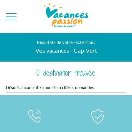
CAMPAGNE
QUI SOMMES-NO
Résultats de votre recherche :
BONS PLANS
MER
BLOG
Vos vacances - Cap-Vert
MONTAGNE
BROCHURES
VILLES
NEWSLETTER
0 destination trouvée
ENVIE D'AILLEURS
Désolé, aucune offre pour les critères demandés