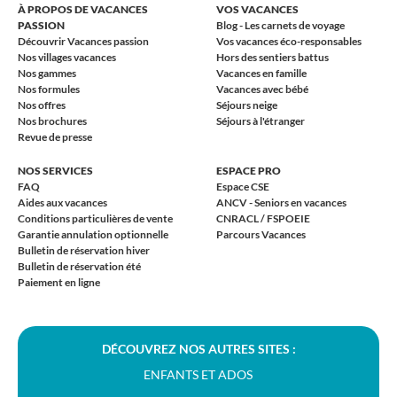
À PROPOS DE VACANCES
VOS VACANCES
PASSION
Blog - Les carnets de voyage
Découvrir Vacances passion
Vos vacances éco-responsables
Nos villages vacances
Hors des sentiers battus
Nos gammes
Vacances en famille
Nos formules
Vacances avec bébé
Nos offres
Séjours neige
Nos brochures
Séjours à l'étranger
Revue de presse
NOS SERVICES
ESPACE PRO
FAQ
Espace CSE
Aides aux vacances
ANCV - Seniors en vacances
Conditions particulières de vente
CNRACL / FSPOEIE
Garantie annulation optionnelle
Parcours Vacances
Bulletin de réservation hiver
Bulletin de réservation été
Paiement en ligne
DÉCOUVREZ NOS AUTRES SITES :
ENFANTS ET ADOS