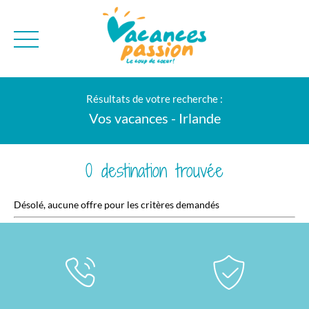
CAMPAGNE
QUI SOMMES-NO
Résultats de votre recherche :
BONS PLANS
MER
BLOG
Vos vacances - Irlande
MONTAGNE
BROCHURES
VILLES
NEWSLETTER
0 destination trouvée
ENVIE D'AILLEURS
Désolé, aucune offre pour les critères demandés