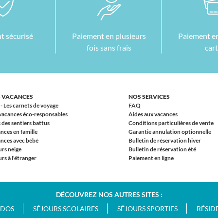
t sécurisé
Paiement en plusieurs
Paiement en
fois sans frais
car
 VACANCES
NOS SERVICES
 - Les carnets de voyage
FAQ
vacances éco-responsables
Aides aux vacances
 des sentiers battus
Conditions particulières de vente
nces en famille
Garantie annulation optionnelle
nces avec bébé
Bulletin de réservation hiver
urs neige
Bulletin de réservation été
rs à l'étranger
Paiement en ligne
DÉCOUVREZ NOS AUTRES SITES :
ADOS
SÉJOURS SCOLAIRES
SÉJOURS SPORTIFS
RÉSID