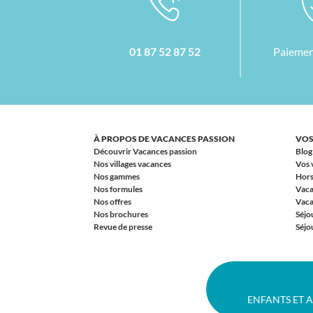
01 87 52 87 52
Paiemen
À PROPOS DE VACANCES PASSION
VOS
Découvrir Vacances passion
Blog
Nos villages vacances
Vos 
Nos gammes
Hors
Nos formules
Vaca
Nos offres
Vaca
Nos brochures
Séjo
Revue de presse
Séjou
ENFANTS ET 