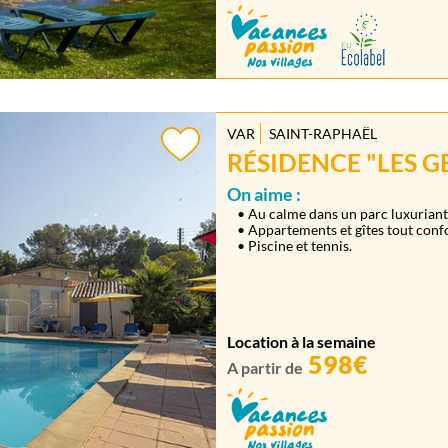
VAR
SAINT-RAPHAËL
RÉSIDENCE "LES G
On aime :
• Au calme dans un parc luxuriant
• Appartements et gîtes tout confo
• Piscine et tennis.
Location à la semaine
598€
A partir de