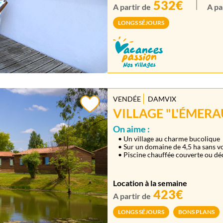
532€
A partir de
A pa
LONGS SÉJOURS
VENDÉE
DAMVIX
VILLAGE "L'ÉMERA
On aime :
• Un village au charme bucolique
• Sur un domaine de 4,5 ha sans v
• Piscine chauffée couverte ou d
Location à la semaine
423€
A partir de
LONGS SÉJOURS
BONS PLANS