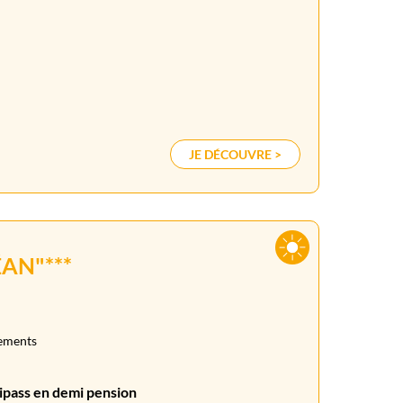
JE DÉCOUVRE >
AN"***
gements
ipass en demi pension