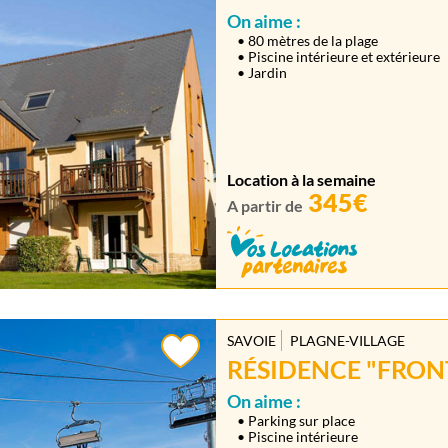
On aime :
• 80 mètres de la plage
• Piscine intérieure et extérieure
• Jardin
Location à la semaine
345€
A partir de
SAVOIE
PLAGNE-VILLAGE
RÉSIDENCE "FRON
On aime :
• Parking sur place
• Piscine intérieure