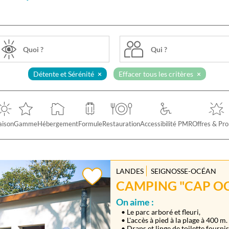
Qui ?
Détente et Sérénité
Effacer tous les critères
aison
Gamme
Hébergement
Formule
Restauration
Accessibilité PMR
Offres & Pr
LANDES
SEIGNOSSE-OCÉAN
CAMPING "CAP OC
On aime :
• Le parc arboré et fleuri,
• L'accès à pied à la plage à 400 m.
• Draps et linge de toilette fournis