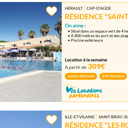
HÉRAULT
CAP-D'AGDE
RÉSIDENCE "SAIN
On aime :
• Situé dans un espace vert de 4 he
• A 800 mètres du port et des pla
• Piscine extérieure
Location à la semaine
309€
A partir de
LONGS SÉJOURS
ÉTÉ PROMOS
ILLE-ET-VILAINE
SAINT-BRIAC-S
RÉSIDENCE "LES 