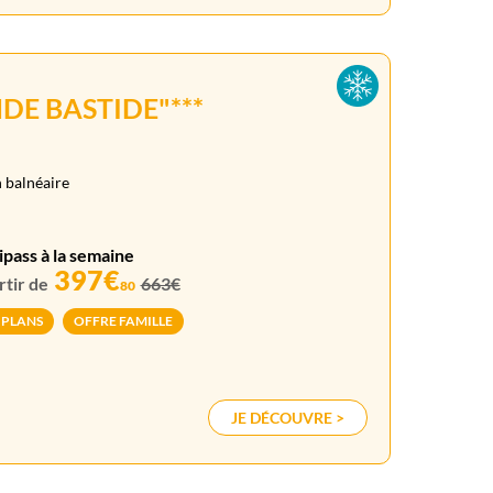
DE BASTIDE"***
n balnéaire
ipass à la semaine
397€
rtir de
663€
80
 PLANS
OFFRE FAMILLE
JE DÉCOUVRE >