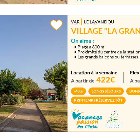
VAR
LE LAVANDOU
VILLAGE "LA GRAN
On aime :
• Plage à 800 m
• Proximité du centre de la statio
• Les grands balcons ou terrasses
Location à la semaine
Flex
422€
A partir de
A pa
-40%
LONGS SÉJOURS
BONS
PRINTEMPS RÉSERVEZ TÔT