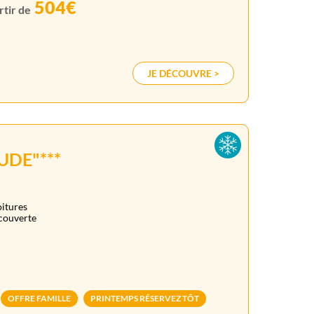
504€
rtir de
JE DÉCOUVRE >
UDE"***
oitures
écouverte
OFFRE FAMILLE
PRINTEMPS RÉSERVEZ TÔT