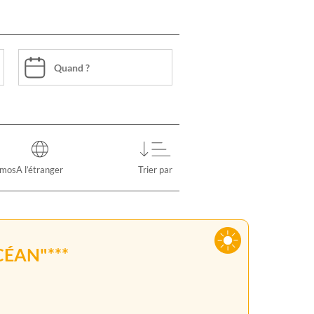
omos
A l’étranger
Trier par
ÉAN"***