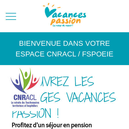
CAMPAGNE
QUI SOMMES-NO
BONS PLANS
BIENVENUE DANS VOTRE
MER
BLOG
ESPACE CNRACL / FSPOEIE
MONTAGNE
BROCHURES
VILLES
NEWSLETTER
DÉCOUVREZ LES
ENVIE D'AILLEURS
VILLAGES VACANCES
PASSION !
Profitez d’un séjour en pension