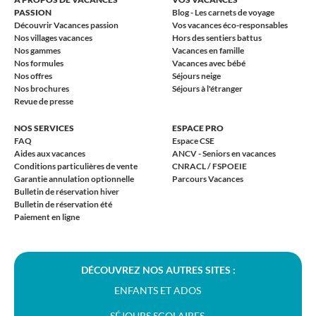
PASSION
Blog - Les carnets de voyage
Découvrir Vacances passion
Vos vacances éco-responsables
Nos villages vacances
Hors des sentiers battus
Nos gammes
Vacances en famille
Nos formules
Vacances avec bébé
Nos offres
Séjours neige
Nos brochures
Séjours à l'étranger
Revue de presse
NOS SERVICES
ESPACE PRO
FAQ
Espace CSE
Aides aux vacances
ANCV - Seniors en vacances
Conditions particulières de vente
CNRACL / FSPOEIE
Garantie annulation optionnelle
Parcours Vacances
Bulletin de réservation hiver
Bulletin de réservation été
Paiement en ligne
DÉCOUVREZ NOS AUTRES SITES :
ENFANTS ET ADOS
SÉJOURS SCOLAIRES