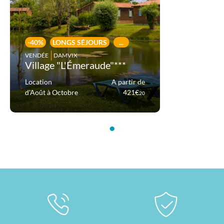
-40%
LONGS SÉJOURS
...
VENDÉE
DAMVIX
Village "L'Émeraude"***
Location
A partir de
d'Août à Octobre
421€
20
•