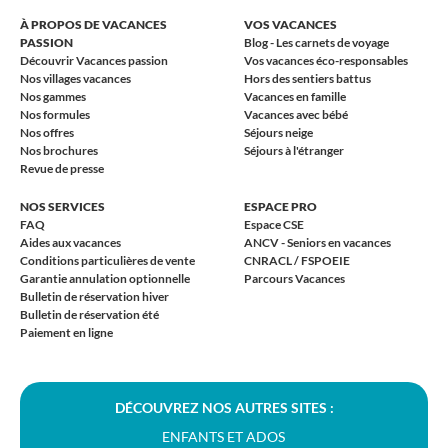
À PROPOS DE VACANCES
VOS VACANCES
PASSION
Blog - Les carnets de voyage
Découvrir Vacances passion
Vos vacances éco-responsables
Nos villages vacances
Hors des sentiers battus
Nos gammes
Vacances en famille
Nos formules
Vacances avec bébé
Nos offres
Séjours neige
Nos brochures
Séjours à l'étranger
Revue de presse
NOS SERVICES
ESPACE PRO
FAQ
Espace CSE
Aides aux vacances
ANCV - Seniors en vacances
Conditions particulières de vente
CNRACL / FSPOEIE
Garantie annulation optionnelle
Parcours Vacances
Bulletin de réservation hiver
Bulletin de réservation été
Paiement en ligne
DÉCOUVREZ NOS AUTRES SITES :
ENFANTS ET ADOS