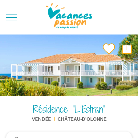
CAMPAGNE
QUI SOMMES-NO
BONS PLANS
MER
BLOG
MONTAGNE
BROCHURES
VILLES
NEWSLETTER
ENVIE D'AILLEURS
Résidence "L'Estran"
VENDÉE
CHÂTEAU-D'OLONNE