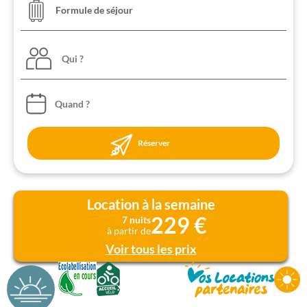
Qui ?
Réserver
Location à la semaine
229 €
7 nuits
à partir de
Voir tous les prix