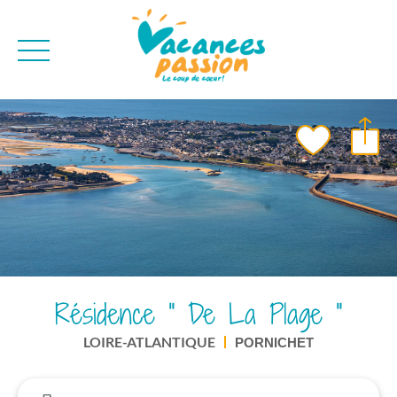
CAMPAGNE
QUI SOMMES-NO
BONS PLANS
MER
BLOG
MONTAGNE
BROCHURES
VILLES
NEWSLETTER
ENVIE D'AILLEURS
Résidence " De La Plage "
LOIRE-ATLANTIQUE
PORNICHET