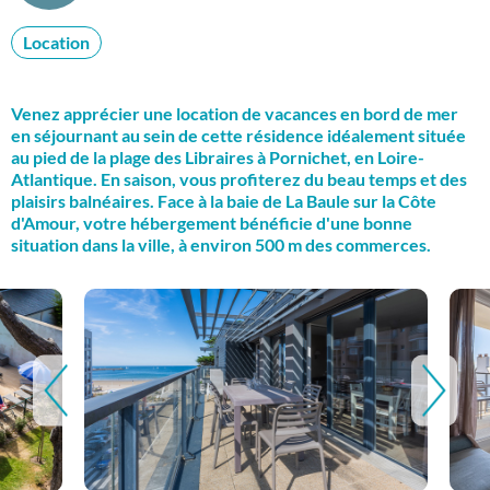
Location
Venez apprécier une location de vacances en bord de mer
en séjournant au sein de cette résidence idéalement située
au pied de la plage des Libraires à Pornichet, en Loire-
Atlantique. En saison, vous profiterez du beau temps et des
plaisirs balnéaires. Face à la baie de La Baule sur la Côte
d'Amour, votre hébergement bénéficie d'une bonne
situation dans la ville, à environ 500 m des commerces.