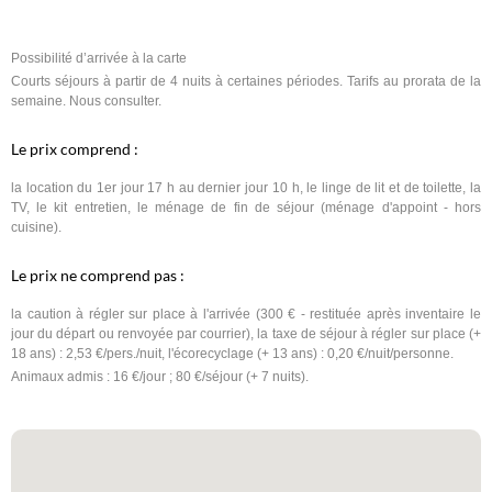
Possibilité d’arrivée à la carte
Courts séjours à partir de 4 nuits à certaines périodes. Tarifs au prorata de la
semaine. Nous consulter.
Le prix comprend :
la location du 1er jour 17 h au dernier jour 10 h, le linge de lit et de toilette, la
TV, le kit entretien, le ménage de fin de séjour (ménage d'appoint - hors
cuisine).
Le prix ne comprend pas :
la caution à régler sur place à l'arrivée (300 € - restituée après inventaire le
jour du départ ou renvoyée par courrier), la taxe de séjour à régler sur place (+
18 ans) : 2,53 €/pers./nuit, l'écorecyclage (+ 13 ans) : 0,20 €/nuit/personne.
Animaux admis : 16 €/jour ; 80 €/séjour (+ 7 nuits).