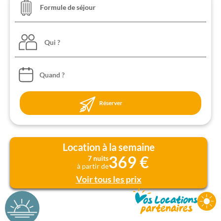
Qui ?
Réserver
Location à la semaine
369 €
7 nuits
à partir de
Voir tous les prix