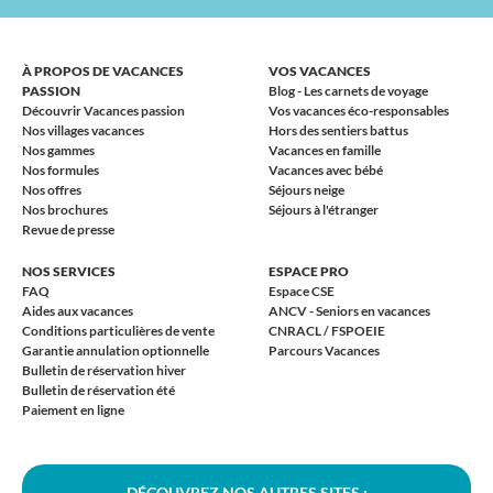
À PROPOS DE VACANCES
VOS VACANCES
PASSION
Blog - Les carnets de voyage
Découvrir Vacances passion
Vos vacances éco-responsables
Nos villages vacances
Hors des sentiers battus
Nos gammes
Vacances en famille
Nos formules
Vacances avec bébé
Nos offres
Séjours neige
Nos brochures
Séjours à l'étranger
Revue de presse
NOS SERVICES
ESPACE PRO
FAQ
Espace CSE
Aides aux vacances
ANCV - Seniors en vacances
Conditions particulières de vente
CNRACL / FSPOEIE
Garantie annulation optionnelle
Parcours Vacances
Bulletin de réservation hiver
Bulletin de réservation été
Paiement en ligne
DÉCOUVREZ NOS AUTRES SITES :