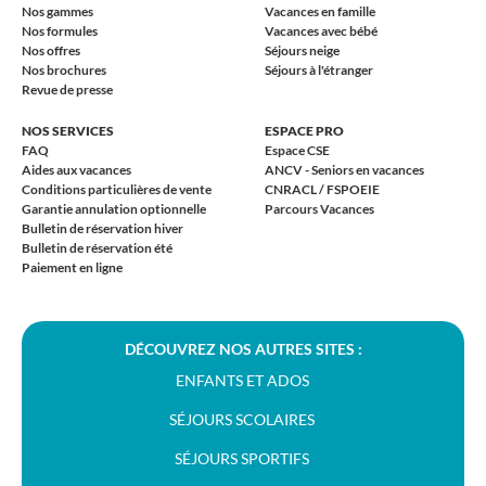
Nos gammes
Vacances en famille
Nos formules
Vacances avec bébé
Nos offres
Séjours neige
Nos brochures
Séjours à l'étranger
Revue de presse
NOS SERVICES
ESPACE PRO
FAQ
Espace CSE
Aides aux vacances
ANCV - Seniors en vacances
Conditions particulières de vente
CNRACL / FSPOEIE
Garantie annulation optionnelle
Parcours Vacances
Bulletin de réservation hiver
Bulletin de réservation été
Paiement en ligne
DÉCOUVREZ NOS AUTRES SITES :
ENFANTS ET ADOS
SÉJOURS SCOLAIRES
SÉJOURS SPORTIFS