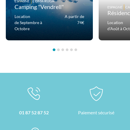
ESPAGNE
COMA-RUGA
Camping "Vendrell"
ESPAGNE
CA
Résidenc
Location
A partir de
de Septembre à
74€
Location
Octobre
d'Août à Oc
•
•
•
•
•
•
01 87 52 87 52
Paiement sécurisé