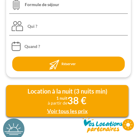
Qui ?
Réserver
Location à la nuit (3 nuits min)
38 €
1 nuit
à partir de
Voir tous les prix