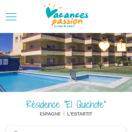
CAMPAGNE
QUI SOMMES-NO
BONS PLANS
MER
BLOG
MONTAGNE
BROCHURES
VILLES
NEWSLETTER
ENVIE D'AILLEURS
Résidence "El Quichote"
ESPAGNE
L'ESTARTIT