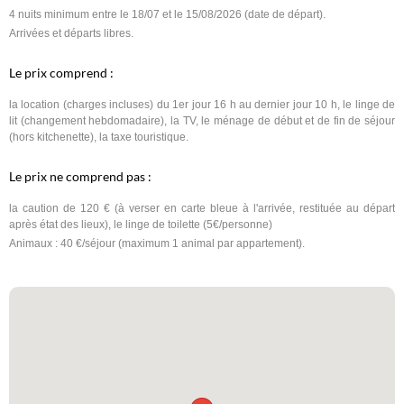
4 nuits minimum entre le 18/07 et le 15/08/2026 (date de départ).
Arrivées et départs libres.
Le prix comprend :
la location (charges incluses) du 1er jour 16 h au dernier jour 10 h, le linge de
lit (changement hebdomadaire), la TV, le ménage de début et de fin de séjour
(hors kitchenette), la taxe touristique.
Le prix ne comprend pas :
la caution de 120 € (à verser en carte bleue à l'arrivée, restituée au départ
après état des lieux), le linge de toilette (5€/personne)
Animaux : 40 €/séjour (maximum 1 animal par appartement).