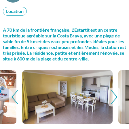
Location
À 70 km de la frontière française, L'Estartit est un centre
touristique agréable sur la Costa Brava, avec une plage de
sable fin de 5 km et des eaux peu profondes idéales pour les
familles. Entre criques rocheuses et îles Medes, la station est
très prisée. La résidence, petite et entièrement rénovée, se
situe à 600 m de la plage et du centre-ville.