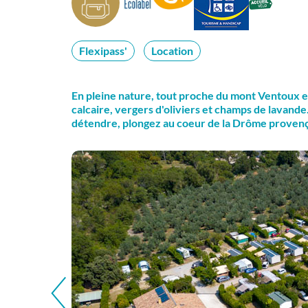
Flexipass'
Location
En pleine nature, tout proche du mont Ventoux et 
calcaire, vergers d'oliviers et champs de lavande
détendre, plongez au coeur de la Drôme provenç