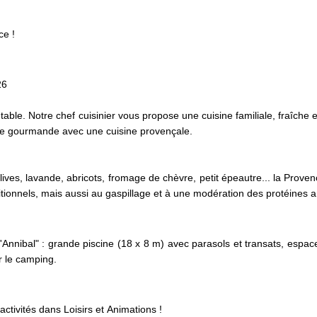
ce !
26
table. Notre chef cuisinier vous propose une cuisine familiale, fraîche e
use gourmande avec une cuisine provençale.
lives, lavande, abricots, fromage de chèvre, petit épeautre... la Proven
ditionnels, mais aussi au gaspillage et à une modération des protéines 
nnibal" : grande piscine (18 x 8 m) avec parasols et transats, espa
ur le camping.
activités dans Loisirs et Animations !