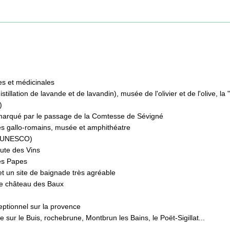
es et médicinales
stillation de lavande et de lavandin), musée de l'olivier et de l'olive, 
)
e marqué par le passage de la Comtesse de Sévigné
ues gallo-romains, musée et amphithéatre
 l'UNESCO)
ute des Vins
des Papes
t un site de baignade très agréable
 le château des Baux
eptionnel sur la provence
 sur le Buis, rochebrune, Montbrun les Bains, le Poët-Sigillat...