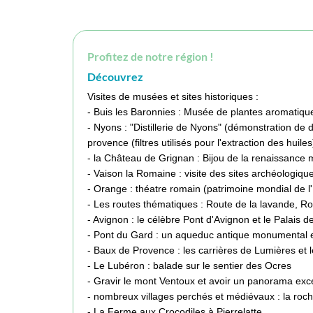
Profitez de notre région !
Découvrez
Visites de musées et sites historiques :
- Buis les Baronnies : Musée de plantes aromatiqu
- Nyons : "Distillerie de Nyons" (démonstration de di
provence (filtres utilisés pour l'extraction des huiles
- la Château de Grignan : Bijou de la renaissanc
- Vaison la Romaine : visite des sites archéologiq
- Orange : théatre romain (patrimoine mondial de
- Les routes thématiques : Route de la lavande, Ro
- Avignon : le célèbre Pont d'Avignon et le Palais 
- Pont du Gard : un aqueduc antique monumental e
- Baux de Provence : les carrières de Lumières et
- Le Lubéron : balade sur le sentier des Ocres
- Gravir le mont Ventoux et avoir un panorama exc
- nombreux villages perchés et médiévaux : la roche
- La Ferme aux Crocodiles à Pierrelatte