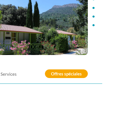
•
•
•
Offres spéciales
Services