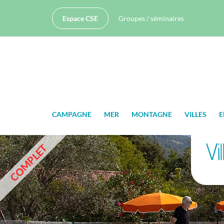
Espace CSE
Groupes / séminaires
CAMPAGNE
MER
MONTAGNE
VILLES
E
Vi
COMPLET