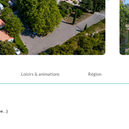
Loisirs & animations
Région
e...)