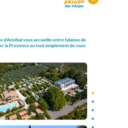
 d'Annibal vous accueille entre falaises de
orer la Provence ou tout simplement de vous
•
•
•
•
•