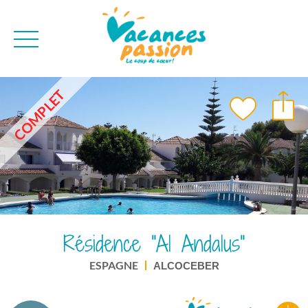
CAMPAGNE
QUI SOMMES-NO
COMPLET
BONS PLANS
MER
BLOG
MONTAGNE
BROCHURES
VILLES
NEWSLETTER
ENVIE D'AILLEURS
Résidence "Al Andalus"
ESPAGNE
ALCOCEBER