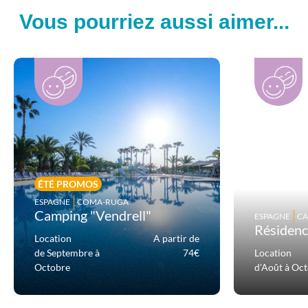
Vous pourriez aussi aimer...
ÉTÉ PROMOS
ESPAGNE
COMA-RUGA
Camping "Vendrell"
ESPAGNE
CA
Résidenc
Location
A partir de
de Septembre à
74€
Location
Octobre
d'Août à Oc