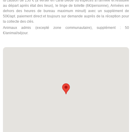
la caution de 150 € (à verser en carte bleue ou espèces à l'arrivée et restituée
au départ après état des lieux), le linge de toilette (6€/personne), Arrivées en
dehors des heures de bureau maximum minuit) avec un supplément de
50€/apt. paiement direct et toujours sur demande auprès de la réception pour
la collecte des clés.
Animaux admis (excepté zone communautaire), supplément : 50
€/animal/séjour.