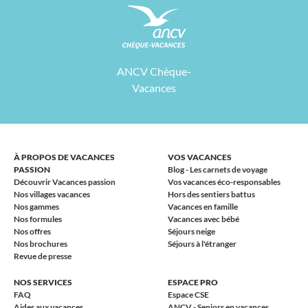
ANCV Chèque-
Vacances
À PROPOS DE VACANCES
VOS VACANCES
PASSION
Blog - Les carnets de voyage
Découvrir Vacances passion
Vos vacances éco-responsables
Nos villages vacances
Hors des sentiers battus
Nos gammes
Vacances en famille
Nos formules
Vacances avec bébé
Nos offres
Séjours neige
Nos brochures
Séjours à l'étranger
Revue de presse
NOS SERVICES
ESPACE PRO
FAQ
Espace CSE
Aides aux vacances
ANCV - Seniors en vacances