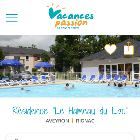
CAMPAGNE
QUI SOMMES-NO
BONS PLANS
MER
BLOG
MONTAGNE
BROCHURES
VILLES
NEWSLETTER
ENVIE D'AILLEURS
Résidence "Le Hameau du Lac"
AVEYRON
RIGNAC