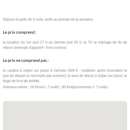
Séjours à partir de 4 nuits, tarifs au prorata de la semaine.
Le prix comprend :
la location du 1er jour 17 h au dernier jour 10 h, la TV, le ménage de fin de
séjour (ménage d'appoint - hors cuisine).
Le prix ne comprend pas :
la caution à régler sur place à l'arrivée (300 € - restituée après inventaire le
jour du départ ou renvoyée par courrier), la taxe de séjour à régler sur place, le
linge de lit et de toilette.
Animaux admis : 16 €/nuit (- 7 nuits) ; 80 €/séjour/animal (+ 7 nuits).