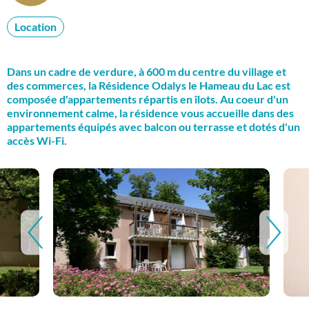
Location
Dans un cadre de verdure, à 600 m du centre du village et
des commerces, la Résidence Odalys le Hameau du Lac est
composée d'appartements répartis en îlots. Au coeur d'un
environnement calme, la résidence vous accueille dans des
appartements équipés avec balcon ou terrasse et dotés d'un
accès Wi-Fi.