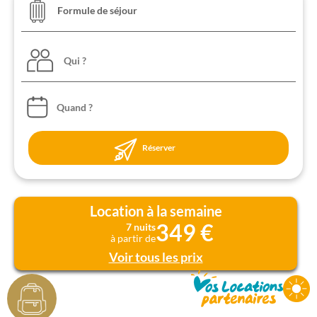
Qui ?
Réserver
Location à la semaine
349 €
7 nuits
à partir de
Voir tous les prix