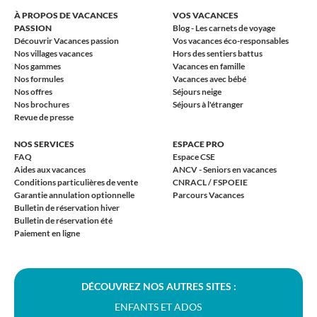
À PROPOS DE VACANCES
VOS VACANCES
PASSION
Blog - Les carnets de voyage
Découvrir Vacances passion
Vos vacances éco-responsables
Nos villages vacances
Hors des sentiers battus
Nos gammes
Vacances en famille
Nos formules
Vacances avec bébé
Nos offres
Séjours neige
Nos brochures
Séjours à l'étranger
Revue de presse
NOS SERVICES
ESPACE PRO
FAQ
Espace CSE
Aides aux vacances
ANCV - Seniors en vacances
Conditions particulières de vente
CNRACL / FSPOEIE
Garantie annulation optionnelle
Parcours Vacances
Bulletin de réservation hiver
Bulletin de réservation été
Paiement en ligne
DÉCOUVREZ NOS AUTRES SITES :
ENFANTS ET ADOS