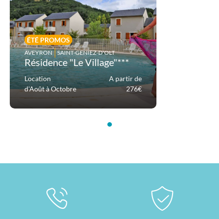
ÉTÉ PROMOS
AVEYRON
SAINT-GENIEZ-D'OLT
Résidence "Le Village"***
Location
A partir de
d'Août à Octobre
276€
•