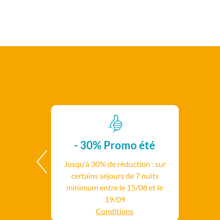
- 30%
Promo été
Jusqu'à 30% de réduction : sur
certains séjours de 7 nuits
minimum entre le 15/08 et le
19/09
Conditions