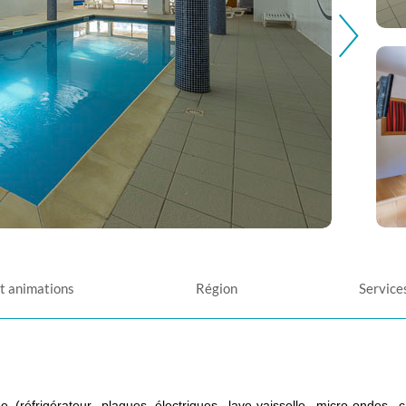
et animations
Région
Service
éfrigérateur, plaques électriques, lave-vaisselle, micro-ondes, cafe