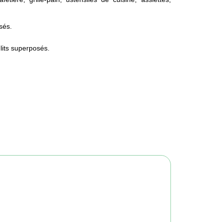
sés.
lits superposés.