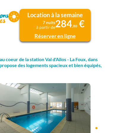
Location à la semaine
284
€
7 nuits
,80
à partir de
Réserver en ligne
u coeur de la station Val d'Allos - La Foux, dans
e propose des logements spacieux et bien équipés,
•