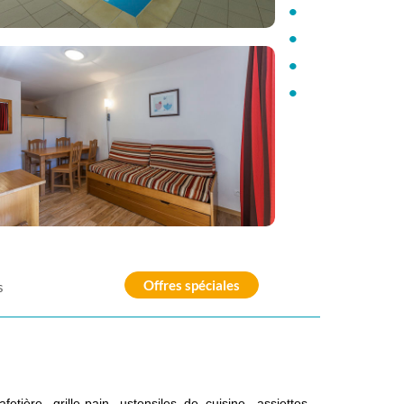
•
•
•
•
Offres spéciales
s
tière, grille-pain, ustensiles de cuisine, assiettes,