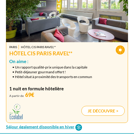
PARIS
HÔTEL CIS PARIS RAVEL**
HÔTEL CIS PARIS RAVEL**
On aime :
• Un rapport qualité-prix unique dans la capitale
• Petit-déjeuner gourmand offert !
• Hôtel situé à proximité des transports en commun
1 nuit en formule hôtelière
69€
A partir de
JE DÉCOUVRE >
Séjour également disponible en hiver