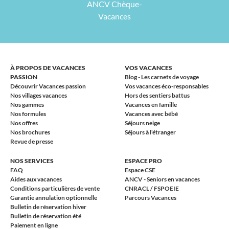
ANCV Chèque-
Vacances
À PROPOS DE VACANCES
VOS VACANCES
PASSION
Blog - Les carnets de voyage
Découvrir Vacances passion
Vos vacances éco-responsables
Nos villages vacances
Hors des sentiers battus
Nos gammes
Vacances en famille
Nos formules
Vacances avec bébé
Nos offres
Séjours neige
Nos brochures
Séjours à l'étranger
Revue de presse
NOS SERVICES
ESPACE PRO
FAQ
Espace CSE
Aides aux vacances
ANCV - Seniors en vacances
Conditions particulières de vente
CNRACL / FSPOEIE
Garantie annulation optionnelle
Parcours Vacances
Bulletin de réservation hiver
Bulletin de réservation été
Paiement en ligne