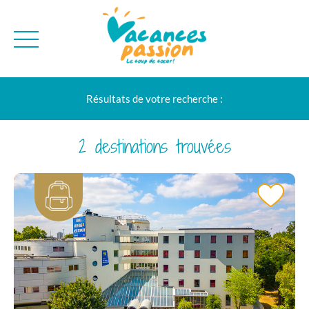
CAMPAGNE
QUI SOMMES-NO
Résultats de votre recherche :
BONS PLANS
MER
BLOG
MONTAGNE
BROCHURES
2 destinations trouvées
VILLES
NEWSLETTER
ENVIE D'AILLEURS