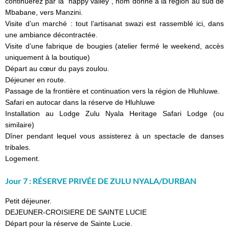
continuerez par la “happy valley”, nom donné à la région au sud de
Mbabane, vers Manzini.
Visite d’un marché : tout l’artisanat swazi est rassemblé ici, dans
une ambiance décontractée.
Visite d’une fabrique de bougies (atelier fermé le weekend, accès
uniquement à la boutique)
Départ au cœur du pays zoulou.
Déjeuner en route.
Passage de la frontière et continuation vers la région de Hluhluwe.
Safari en autocar dans la réserve de Hluhluwe
Installation au Lodge Zulu Nyala Heritage Safari Lodge (ou
similaire)
Dîner pendant lequel vous assisterez à un spectacle de danses
tribales.
Logement.
Jour 7 : RÉSERVE PRIVÉE DE ZULU NYALA/DURBAN
Petit déjeuner.
DEJEUNER-CROISIERE DE SAINTE LUCIE
Départ pour la réserve de Sainte Lucie.