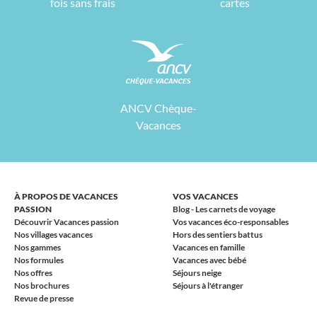
fois sans frais
cartes
ANCV Chèque-
Vacances
À PROPOS DE VACANCES
VOS VACANCES
PASSION
Blog - Les carnets de voyage
Découvrir Vacances passion
Vos vacances éco-responsables
Nos villages vacances
Hors des sentiers battus
Nos gammes
Vacances en famille
Nos formules
Vacances avec bébé
Nos offres
Séjours neige
Nos brochures
Séjours à l'étranger
Revue de presse