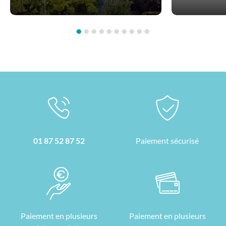
•
•
•
•
•
•
•
•
•
•
01 87 52 87 52
Paiement sécurisé
Paiement en plusieurs
Paiement en plusieurs