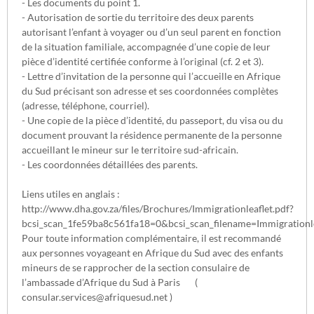
- Les documents du point 1.
- Autorisation de sortie du territoire des deux parents
autorisant l’enfant à voyager ou d’un seul parent en fonction
de la situation familiale, accompagnée d’une copie de leur
pièce d’identité certifiée conforme à l’original (cf. 2 et 3).
- Lettre d’invitation de la personne qui l’accueille en Afrique
du Sud précisant son adresse et ses coordonnées complètes
(adresse, téléphone, courriel).
- Une copie de la pièce d’identité, du passeport, du visa ou du
document prouvant la résidence permanente de la personne
accueillant le mineur sur le territoire sud-africain.
- Les coordonnées détaillées des parents.
Liens utiles en anglais :
http://www.dha.gov.za/files/Brochures/Immigrationleaflet.pdf?
bcsi_scan_1fe59ba8c561fa18=0&bcsi_scan_filename=Immigrationle
Pour toute information complémentaire, il est recommandé
aux personnes voyageant en Afrique du Sud avec des enfants
mineurs de se rapprocher de la section consulaire de
l’ambassade d’Afrique du Sud à Paris (
consular.services@afriquesud.net )