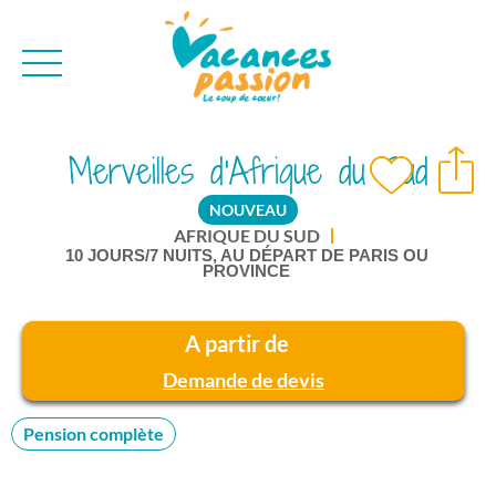
CAMPAGNE
QUI SOMMES-NO
Merveilles d'Afrique du Sud
BONS PLANS
MER
BLOG
NOUVEAU
MONTAGNE
BROCHURES
AFRIQUE DU SUD
VILLES
10 JOURS/7 NUITS, AU DÉPART DE PARIS OU
NEWSLETTER
PROVINCE
ENVIE D'AILLEURS
A partir de
Demande de devis
Pension complète