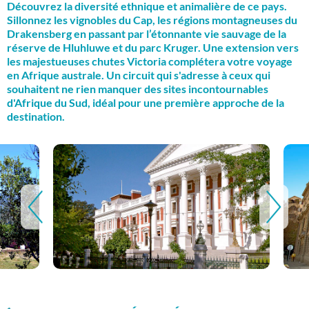
Découvrez la diversité ethnique et animalière de ce pays.
Sillonnez les vignobles du Cap, les régions montagneuses du
Drakensberg en passant par l’étonnante vie sauvage de la
réserve de Hluhluwe et du parc Kruger. Une extension vers
les majestueuses chutes Victoria complétera votre voyage
en Afrique australe. Un circuit qui s'adresse à ceux qui
souhaitent ne rien manquer des sites incontournables
d'Afrique du Sud, idéal pour une première approche de la
destination.