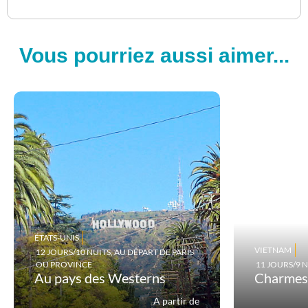
Vous pourriez aussi aimer...
ÉTATS-UNIS
VIETNAM
12 JOURS/10 NUITS, AU DÉPART DE PARIS
OU PROVINCE
11 JOURS/9 N
Au pays des Westerns
Charmes
A partir de