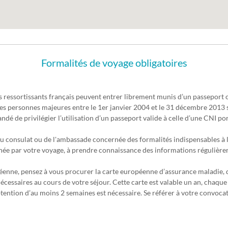
Formalités de voyage obligatoires
ressortissants français peuvent entrer librement munis d’un passeport ou
à des personnes majeures entre le 1er janvier 2004 et le 31 décembre 2013 s
dé de privilégier l’utilisation d’un passeport valide à celle d’une CNI por
du consulat ou de l'ambassade concernée des formalités indispensables à l
née par votre voyage, à prendre connaissance des informations régulièreme
péenne, pensez à vous procurer la carte européenne d’assurance maladie, d
écessaires au cours de votre séjour. Cette carte est valable un an, chaque 
btention d’au moins 2 semaines est nécessaire. Se référer à votre convoca