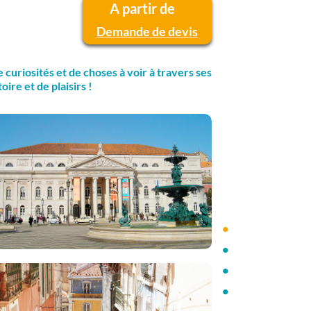
A partir de
Demande de devis
curiosités et de choses à voir à travers ses
ire et de plaisirs !
•
•
•
•