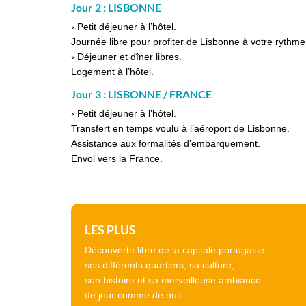
Jour 2 : LISBONNE
› Petit déjeuner à l’hôtel.
Journée libre pour profiter de Lisbonne à votre rythm
› Déjeuner et dîner libres.
Logement à l’hôtel.
Jour 3 : LISBONNE / FRANCE
› Petit déjeuner à l’hôtel.
Transfert en temps voulu à l’aéroport de Lisbonne.
Assistance aux formalités d’embarquement.
Envol vers la France.
LES PLUS
Découverte libre de la capitale portugaise :
ses différents quartiers, sa culture,
son histoire et sa merveilleuse ambiance
de jour comme de nuit.