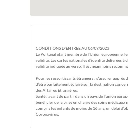
CONDITIONS D’ENTREE AU 06/09/2023
Le Portugal étant membre de l’Union européenne, les 
validité. Les cartes nationales d’identité délivrées 
validité indiquée au verso. Il est néanmoins recomman
Pour les ressortissants étrangers : s'assurer auprès 
d’être parfaitement éclairé sur la destination concer
des Affaires Etrangères.
Santé : avant de partir dans un pays de l’union euro
bénéficier de la prise en charge des soins médicaux n
compris les enfants de moins de 16 ans, un délai d’o
Coronavirus.