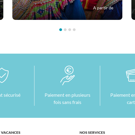
A partir de
•
•
•
•
t sécurisé
Paiement en plusieurs
Paiement en
fois sans frais
car
 VACANCES
NOS SERVICES