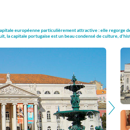
pitale européenne particulièrement attractive : elle regorge de 
, la capitale portugaise est un beau condensé de culture, d'histo