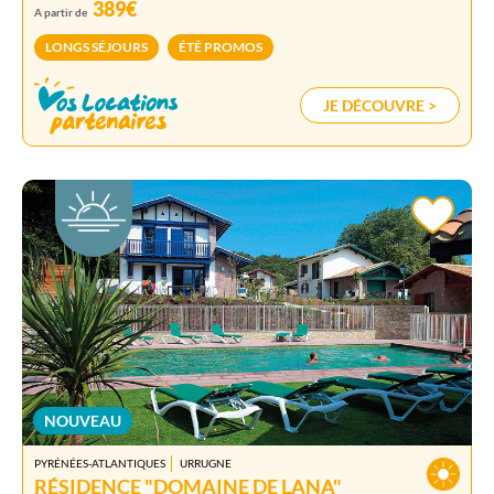
389€
A partir de
LONGS SÉJOURS
ÉTÉ PROMOS
JE DÉCOUVRE >
NOUVEAU
PYRÉNÉES-ATLANTIQUES
URRUGNE
RÉSIDENCE "DOMAINE DE LANA"