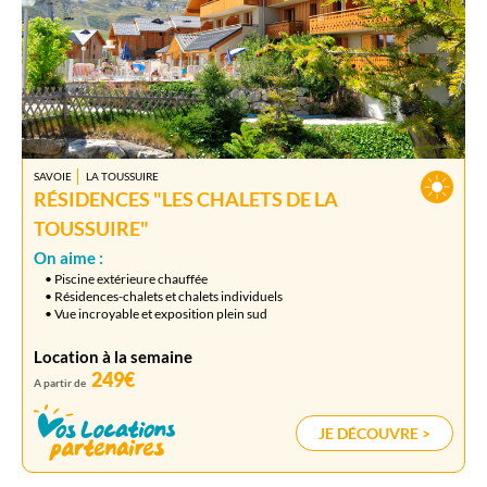
SAVOIE
LA TOUSSUIRE
RÉSIDENCES "LES CHALETS DE LA
TOUSSUIRE"
On aime :
• Piscine extérieure chauffée
• Résidences-chalets et chalets individuels
• Vue incroyable et exposition plein sud
Location à la semaine
249€
A partir de
JE DÉCOUVRE >