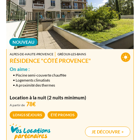
NOUVEAU
ALPES-DE-HAUTE-PROVENCE
GRÉOUX-LES-BAINS
RÉSIDENCE "CÔTÉ PROVENCE"
On aime :
• Piscine semi-couverte chauffée
• Logements climatisés
• A proximité des thermes
Location à la nuit (2 nuits minimum)
78€
A partir de
LONGS SÉJOURS
ÉTÉ PROMOS
JE DÉCOUVRE >