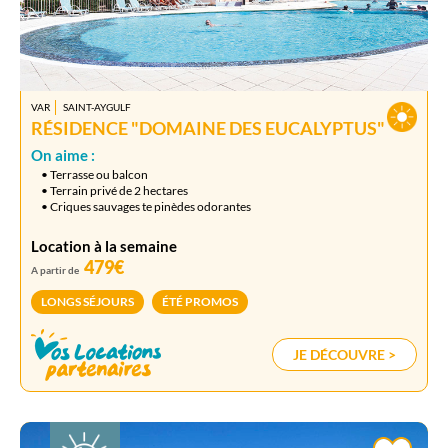
VAR
SAINT-AYGULF
RÉSIDENCE "DOMAINE DES EUCALYPTUS"
On aime :
• Terrasse ou balcon
• Terrain privé de 2 hectares
• Criques sauvages te pinèdes odorantes
Location à la semaine
479€
A partir de
LONGS SÉJOURS
ÉTÉ PROMOS
JE DÉCOUVRE >