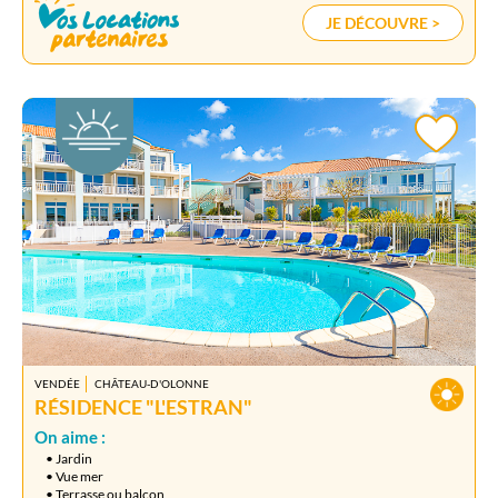
JE DÉCOUVRE >
VENDÉE
CHÂTEAU-D'OLONNE
RÉSIDENCE "L'ESTRAN"
On aime :
• Jardin
• Vue mer
• Terrasse ou balcon