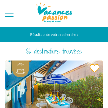
CAMPAGNE
QUI SOMMES-NO
Résultats de votre recherche :
BONS PLANS
MER
BLOG
MONTAGNE
BROCHURES
86 destinations trouvées
VILLES
NEWSLETTER
ENVIE D'AILLEURS