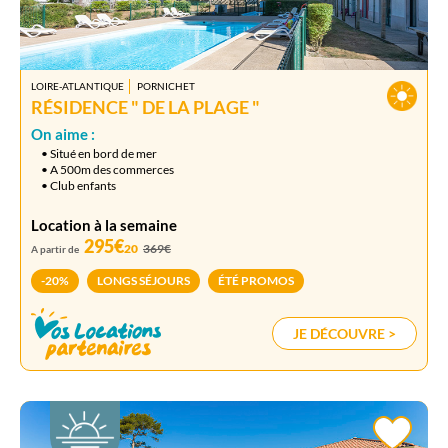
LOIRE-ATLANTIQUE
PORNICHET
RÉSIDENCE " DE LA PLAGE "
On aime :
• Situé en bord de mer
• A 500m des commerces
• Club enfants
Location à la semaine
295€
20
369€
A partir de
-20%
LONGS SÉJOURS
ÉTÉ PROMOS
JE DÉCOUVRE >