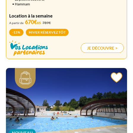
• Hammam
Location à la semaine
670€
65
789€
A partir de
-15%
HIVER RÉSERVEZ TÔT
JE DÉCOUVRE >
NOUVEAU