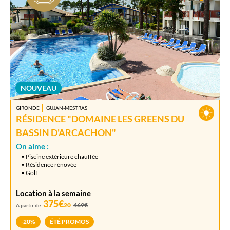
NOUVEAU
GIRONDE
GUJAN-MESTRAS
RÉSIDENCE "DOMAINE LES GREENS DU
BASSIN D'ARCACHON"
On aime :
• Piscine extérieure chauffée
• Résidence rénovée
• Golf
Location à la semaine
375€
20
469€
A partir de
-20%
ÉTÉ PROMOS