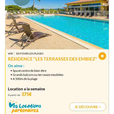
VAR
SIX-FOURS-LES-PLAGES
RÉSIDENCE "LES TERRASSES DES EMBIEZ"
On aime :
• Spa et centre de bien-être
• Grands balcons ou terrasses meublées
• A 500m de la plage
Location a la semaine
375€
A partir de
JE DÉCOUVRE >