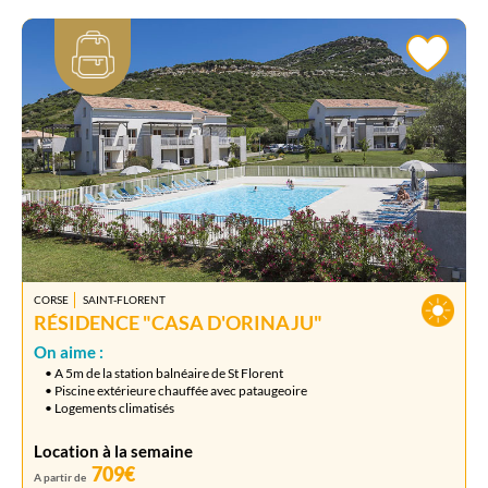
CORSE
SAINT-FLORENT
RÉSIDENCE "CASA D'ORINAJU"
On aime :
• A 5m de la station balnéaire de St Florent
• Piscine extérieure chauffée avec pataugeoire
• Logements climatisés
Location à la semaine
709€
A partir de