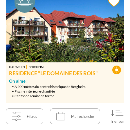
HAUT-RHIN
BERGHEIM
RÉSIDENCE "LE DOMAINE DES ROIS"
On aime :
• A 200 mètres du centre historique de Bergheim
• Piscine intérieure chauffée
• Centre de remise en forme
Location à la semaine
489€
A partir de
Filtres
Ma recherche
Trier par
LONGS SÉJOURS
ÉTÉ PROMOS