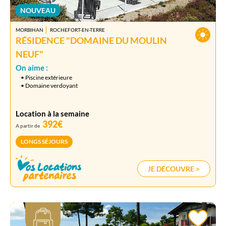
NOUVEAU
MORBIHAN
ROCHEFORT-EN-TERRE
RÉSIDENCE "DOMAINE DU MOULIN
NEUF"
On aime :
• Piscine extérieure
• Domaine verdoyant
Location à la semaine
392€
A partir de
LONGS SÉJOURS
JE DÉCOUVRE >