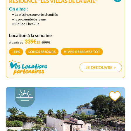
RÉSIDENCE "LES VILLAS DE LA BAIE"
On aime :
• La piscine couverte chauffée
• la proximité de la mer
• Online Check-in
Location à la semaine
339€
15
399€
A partir de
-15%
LONGS SÉJOURS
HIVER RÉSERVEZ TÔT
JE DÉCOUVRE >