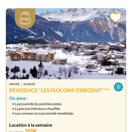
SAVOIE
AUSSOIS
RÉSIDENCE "LES FLOCONS D'ARGENT"***
On aime :
• La proximité du pied des pistes.
• La piscine intérieure chauffée.
• Les commerces à proximité immédiate.
Location à la semaine
350€