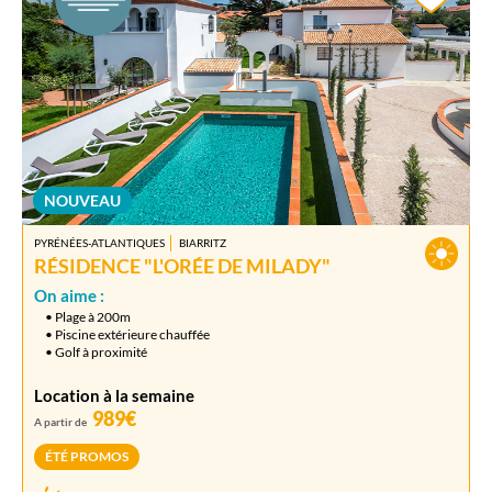
NOUVEAU
PYRÉNÉES-ATLANTIQUES
BIARRITZ
RÉSIDENCE "L'ORÉE DE MILADY"
On aime :
• Plage à 200m
• Piscine extérieure chauffée
• Golf à proximité
Location à la semaine
989€
A partir de
ÉTÉ PROMOS