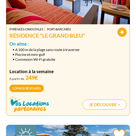
PYRÉNÉES-ORIENTALES
PORT-BARCARÈS
RÉSIDENCE "LE GRAND BLEU"
On aime :
• A 100 m de la plage sans route à traverser
• Piscine et mini-golf
• Connexion Wi-Fi gratuite
Location à la semaine
249€
A partir de
LONGS SÉJOURS
JE DÉCOUVRE >