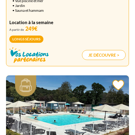
• Vue piscine et mer
• Jardin
• Sauna et hammam
Location à la semaine
249€
A partir de
LONGS SÉJOURS
JE DÉCOUVRE >