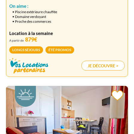
On aime :
• Piscine extérieure chauffée
• Domaine verdoyant
• Proche des commerces
Location à la semaine
879€
A partir de
LONGS SÉJOURS
ÉTÉ PROMOS
JE DÉCOUVRE >