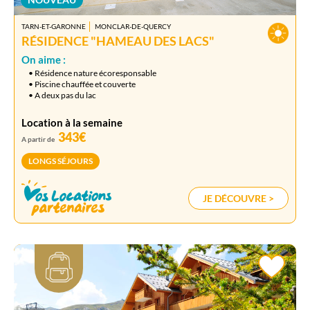
TARN-ET-GARONNE
MONCLAR-DE-QUERCY
RÉSIDENCE "HAMEAU DES LACS"
On aime :
• Résidence nature écoresponsable
• Piscine chauffée et couverte
• A deux pas du lac
Location à la semaine
343€
A partir de
LONGS SÉJOURS
JE DÉCOUVRE >