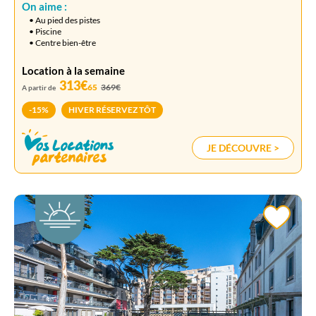
On aime :
• Au pied des pistes
• Piscine
• Centre bien-être
Location à la semaine
313€
65
369€
A partir de
-15%
HIVER RÉSERVEZ TÔT
JE DÉCOUVRE >