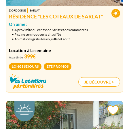
DORDOGNE
SARLAT
RÉSIDENCE "LES COTEAUX DE SARLAT"
On aime :
• A proximité du centre de Sarlat et des commerces
• Piscine semi-couverte chauffée
• Animations gratuites en juillet et août
Location à la semaine
399€
A partir de
LONGS SÉJOURS
ÉTÉ PROMOS
JE DÉCOUVRE >