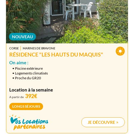
NOUVEAU
CORSE
MARINES DE BRAVONE
RÉSIDENCE "LES HAUTS DU MAQUIS"
On aime :
• Piscine extérieure
• Logements climatisés
• Proche du GR20
Location à la semaine
392€
A partir de
LONGS SÉJOURS
JE DÉCOUVRE >