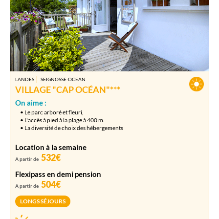
LANDES
SEIGNOSSE-OCÉAN
VILLAGE "CAP OCÉAN"***
On aime :
• Le parc arboré et fleuri,
• L'accès à pied à la plage à 400 m.
• La diversité de choix des hébergements
Location à la semaine
532€
A partir de
Flexipass en demi pension
504€
A partir de
LONGS SÉJOURS