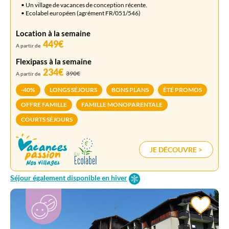
• Un village de vacances de conception récente.
• Ecolabel européen (agrément FR/051/546)
Location à la semaine
449€
A partir de
Flexipass à la semaine
234€
390€
A partir de
-40%
LONGS SÉJOURS
BONS PLANS
ÉTÉ PROMOS
OFFRE FAMILLE
FAMILLE MONOPARENTALE
COURTS SÉJOURS
JE DÉCOUVRE >
Séjour également disponible en hiver