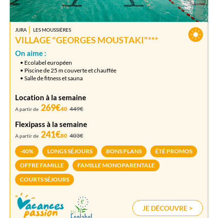
JURA
LES MOUSSIÈRES
VILLAGE "GEORGES MOUSTAKI"***
On aime :
• Ecolabel européen
• Piscine de 25 m couverte et chauffée
• Salle de fitness et sauna
Location à la semaine
269€
40
449€
A partir de
Flexipass à la semaine
241€
80
403€
A partir de
-40%
LONGS SÉJOURS
BONS PLANS
ÉTÉ PROMOS
OFFRE FAMILLE
FAMILLE MONOPARENTALE
COURTS SÉJOURS
JE DÉCOUVRE >