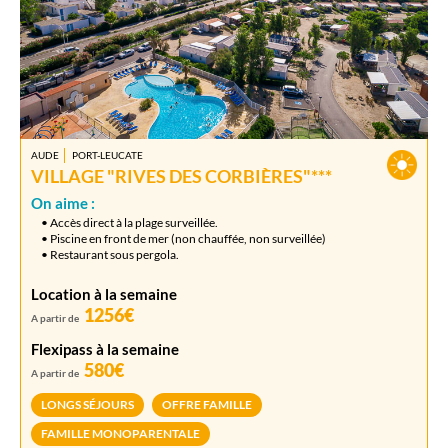
AUDE
PORT-LEUCATE
VILLAGE "RIVES DES CORBIÈRES"***
On aime :
• Accès direct à la plage surveillée.
• Piscine en front de mer (non chauffée, non surveillée)
• Restaurant sous pergola.
Location à la semaine
1256€
A partir de
Flexipass à la semaine
580€
A partir de
LONGS SÉJOURS
OFFRE FAMILLE
FAMILLE MONOPARENTALE