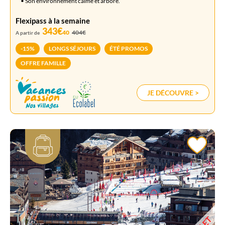
• Son environnement calme et arboré.
Flexipass à la semaine
343€
40
404€
A partir de
-15%
LONGS SÉJOURS
ÉTÉ PROMOS
OFFRE FAMILLE
JE DÉCOUVRE >