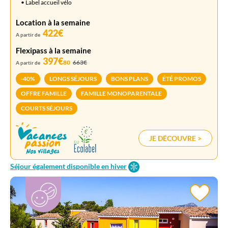
• Label accueil vélo
Location à la semaine
422€
A partir de
Flexipass à la semaine
397€
80
663€
A partir de
-40%
LONGS SÉJOURS
BONS PLANS
ÉTÉ PROMOS
OFFRE FAMILLE
FAMILLE MONOPARENTALE
COURTS SÉJOURS
JE DÉCOUVRE >
Séjour également disponible en hiver