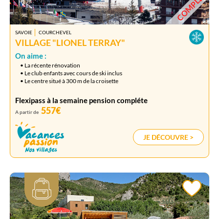
COMPLET
SAVOIE
COURCHEVEL
VILLAGE "LIONEL TERRAY"
On aime :
• La récente rénovation
• Le club enfants avec cours de ski inclus
• Le centre situé à 300 m de la croisette
Flexipass à la semaine pension compléte
557€
A partir de
JE DÉCOUVRE >