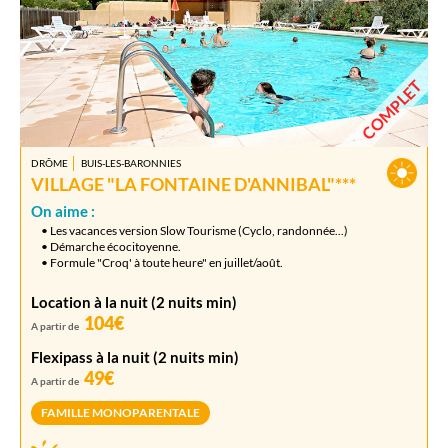
COMPLET
DRÔME
BUIS-LES-BARONNIES
VILLAGE "LA FONTAINE D'ANNIBAL"***
On aime :
• Les vacances version Slow Tourisme (Cyclo, randonnée...)
• Démarche écocitoyenne.
• Formule "Croq' à toute heure" en juillet/août.
Location à la nuit (2 nuits min)
104€
A partir de
Flexipass à la nuit (2 nuits min)
49€
A partir de
FAMILLE MONOPARENTALE