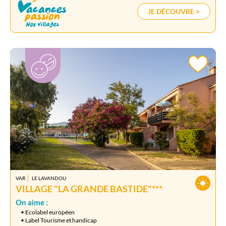
JE DÉCOUVRE >
VAR
LE LAVANDOU
VILLAGE "LA GRANDE BASTIDE"***
On aime :
• Ecolabel européen
• Label Tourisme et handicap