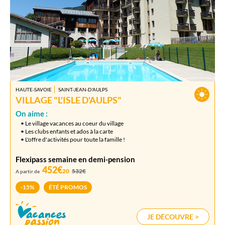
HAUTE-SAVOIE
SAINT-JEAN-D'AULPS
VILLAGE "L'ISLE D'AULPS"
On aime :
• Le village vacances au coeur du village
• Les clubs enfants et ados à la carte
• L'offre d'activités pour toute la famille !
Flexipass semaine en demi-pension
452€
20
532€
A partir de
-15%
ÉTÉ PROMOS
JE DÉCOUVRE >