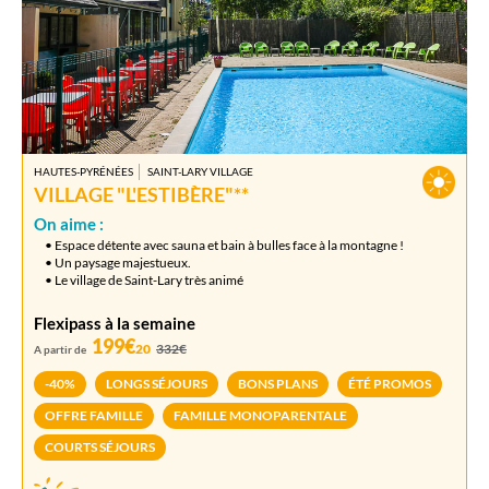
HAUTES-PYRÉNÉES
SAINT-LARY VILLAGE
VILLAGE "L'ESTIBÈRE"**
On aime :
• Espace détente avec sauna et bain à bulles face à la montagne !
• Un paysage majestueux.
• Le village de Saint-Lary très animé
Flexipass à la semaine
199€
20
332€
A partir de
-40%
LONGS SÉJOURS
BONS PLANS
ÉTÉ PROMOS
OFFRE FAMILLE
FAMILLE MONOPARENTALE
COURTS SÉJOURS