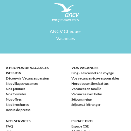
ANCV Chèque-
Vacances
À PROPOS DE VACANCES
VOS VACANCES
PASSION
Blog - Les carnets de voyage
Découvrir Vacances passion
Vos vacances éco-responsables
Nos villages vacances
Hors des sentiers battus
Nos gammes
Vacances en famille
Nos formules
Vacances avec bébé
Nos offres
Séjours neige
Nos brochures
Séjours à l'étranger
Revue de presse
NOS SERVICES
ESPACE PRO
FAQ
Espace CSE