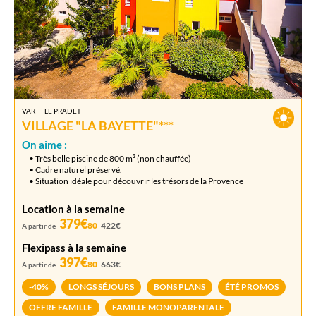
VAR
LE PRADET
VILLAGE "LA BAYETTE"***
On aime :
• Très belle piscine de 800 m² (non chauffée)
• Cadre naturel préservé.
• Situation idéale pour découvrir les trésors de la Provence
Location à la semaine
379€
80
422€
A partir de
Flexipass à la semaine
397€
80
663€
A partir de
-40%
LONGS SÉJOURS
BONS PLANS
ÉTÉ PROMOS
OFFRE FAMILLE
FAMILLE MONOPARENTALE