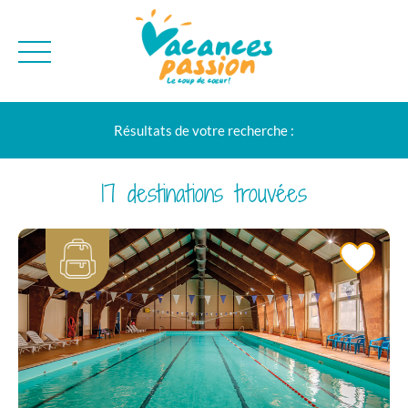
CAMPAGNE
QUI SOMMES-NO
Résultats de votre recherche :
BONS PLANS
MER
BLOG
MONTAGNE
BROCHURES
17 destinations trouvées
VILLES
NEWSLETTER
ENVIE D'AILLEURS