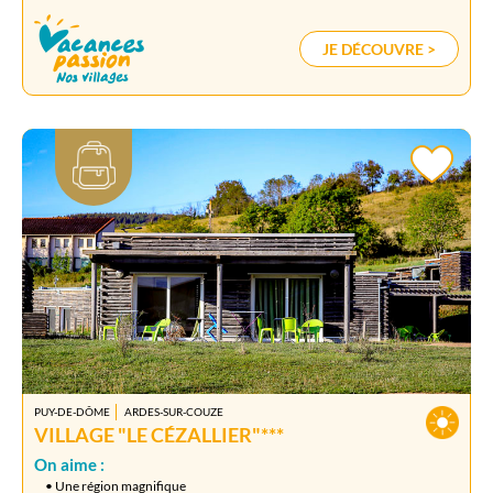
JE DÉCOUVRE >
PUY-DE-DÔME
ARDES-SUR-COUZE
VILLAGE "LE CÉZALLIER"***
On aime :
• Une région magnifique