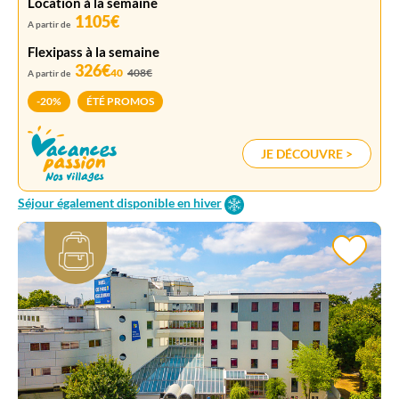
Location à la semaine
1105€
A partir de
Flexipass à la semaine
326€
40
408€
A partir de
-20%
ÉTÉ PROMOS
JE DÉCOUVRE >
Séjour également disponible en hiver