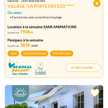
MANCHE
SAINT-PAIR-SUR-MER
VILLAGE "LA PORTE DES ÎLES"****
On aime :
• Face à la mer avec accès direct à la plage.
Location à la semaine SANS ANIMATIONS
793€
90
A partir de
Flexipass à la semaine
387€
430€
A partir de
-10%
LONGS SÉJOURS
ÉTÉ PROMOS
JE DÉCOUVRE >