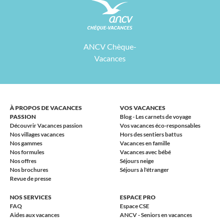
ANCV Chèque-
Vacances
À PROPOS DE VACANCES
VOS VACANCES
PASSION
Blog - Les carnets de voyage
Découvrir Vacances passion
Vos vacances éco-responsables
Nos villages vacances
Hors des sentiers battus
Nos gammes
Vacances en famille
Nos formules
Vacances avec bébé
Nos offres
Séjours neige
Nos brochures
Séjours à l'étranger
Revue de presse
NOS SERVICES
ESPACE PRO
FAQ
Espace CSE
Aides aux vacances
ANCV - Seniors en vacances