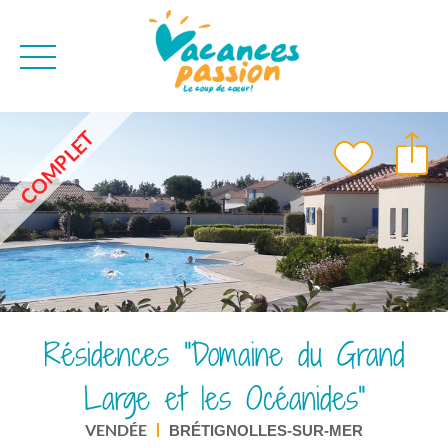
CAMPAGNE
QUI SOMMES-NO
COMPLET
BONS PLANS
MER
BLOG
MONTAGNE
BROCHURES
VILLES
NEWSLETTER
ENVIE D'AILLEURS
Résidences "Domaine du Grand
Large et les Océanides"
VENDÉE
BRÉTIGNOLLES-SUR-MER