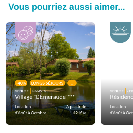
Vous pourriez aussi aimer...
-40%
LONGS SÉJOURS
...
VENDÉE
DAMVIX
VENDÉE
CH
Village "L'Émeraude"***
Résidenc
Location
A partir de
Location
d'Août à Octobre
421€
d'Août à Oc
20