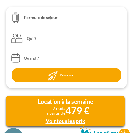
Qui ?
Réserver
Location à la semaine
479 €
7 nuits
à partir de
Voir tous les prix