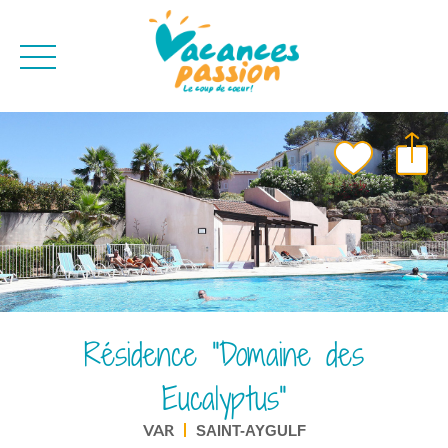
CAMPAGNE
QUI SOMMES-NO
BONS PLANS
MER
BLOG
MONTAGNE
BROCHURES
VILLES
NEWSLETTER
ENVIE D'AILLEURS
Résidence "Domaine des
Eucalyptus"
VAR
SAINT-AYGULF