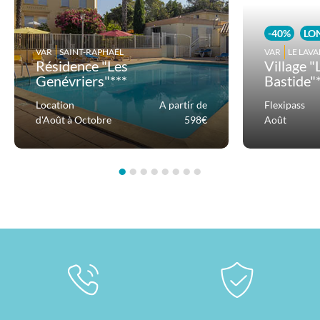
-40%
LO
VAR
SAINT-RAPHAËL
VAR
LE LAV
Résidence "Les
Village 
Genévriers"***
Bastide"
Location
A partir de
Flexipass
d'Août à Octobre
598€
Août
•
•
•
•
•
•
•
•