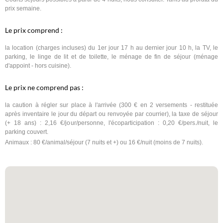
prix semaine.
Le prix comprend :
la location (charges incluses) du 1er jour 17 h au dernier jour 10 h, la TV, le
parking, le linge de lit et de toilette, le ménage de fin de séjour (ménage
d'appoint - hors cuisine).
Le prix ne comprend pas :
la caution à régler sur place à l'arrivée (300 € en 2 versements - restituée
après inventaire le jour du départ ou renvoyée par courrier), la taxe de séjour
(+ 18 ans) : 2,16 €/jour/personne, l'écoparticipation : 0,20 €/pers./nuit, le
parking couvert.
Animaux : 80 €/animal/séjour (7 nuits et +) ou 16 €/nuit (moins de 7 nuits).