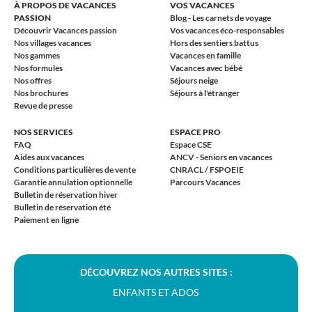
À PROPOS DE VACANCES
VOS VACANCES
PASSION
Blog - Les carnets de voyage
Découvrir Vacances passion
Vos vacances éco-responsables
Nos villages vacances
Hors des sentiers battus
Nos gammes
Vacances en famille
Nos formules
Vacances avec bébé
Nos offres
Séjours neige
Nos brochures
Séjours à l'étranger
Revue de presse
NOS SERVICES
ESPACE PRO
FAQ
Espace CSE
Aides aux vacances
ANCV - Seniors en vacances
Conditions particulières de vente
CNRACL / FSPOEIE
Garantie annulation optionnelle
Parcours Vacances
Bulletin de réservation hiver
Bulletin de réservation été
Paiement en ligne
DÉCOUVREZ NOS AUTRES SITES :
ENFANTS ET ADOS