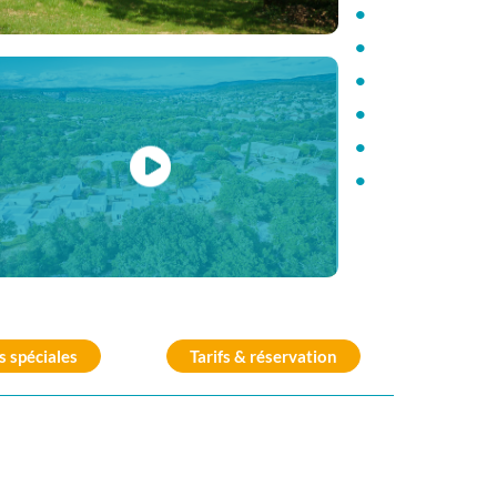
•
•
•
•
•
•
s spéciales
Tarifs & réservation