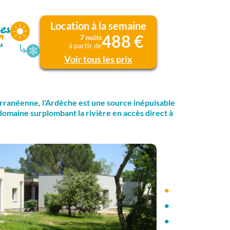
Location à la semaine
488 €
7 nuits
à partir de
Voir tous les prix
erranéenne, l'Ardèche est une source inépuisable
domaine surplombant la rivière en accès direct à
•
•
•