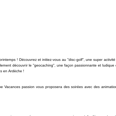
printemps ! Découvrez et initiez-vous au "disc-golf", une super activité
ement découvrir le "geocaching", une façon passionnante et ludique de
es en Ardèche !
pe Vacances passion vous proposera des soirées avec des animations