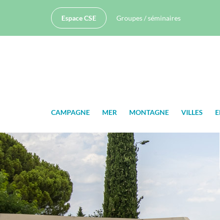
Espace CSE
Groupes / séminaires
CAMPAGNE
MER
MONTAGNE
VILLES
E