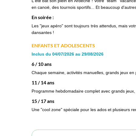
L'été bat son plein en Ardèche ! Votre "team" Vacances passion vous prépare un programme passionnant de découvertes et d'aventures, des balades, des randos, des descentes
en canoë, des tournois sportifs... Et beaucoup d'autres
En soirée :
Les "jeux apéro" sont toujours très attendus, mais vot
dansantes !
ENFANTS ET ADOLESCENTS
Inclus du 04/07/2026 au 29/08/2026
6 / 10 ans
Chaque semaine, activités manuelles, grands jeux en pl
11 / 14 ans
Programme hebdomadaire complet avec grands jeux, to
15 / 17 ans
Une "cool zone" spéciale pour les ados et plusieurs 