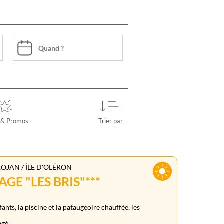
 & Promos
Trier par
ROJAN / ÎLE D'OLÉRON
GE "LES BRIS"***
fants, la piscine et la pataugeoire chauffée, les
gé.