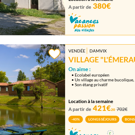
380€
A partir de
VENDÉE
DAMVIX
VILLAGE "L'ÉMERA
On aime :
• Ecolabel européen
• Un village au charme bucolique, 
• Son étang privatif
Location à la semaine
421€
A partir de
702€
20
-40%
LONGS SÉJOURS
BONS