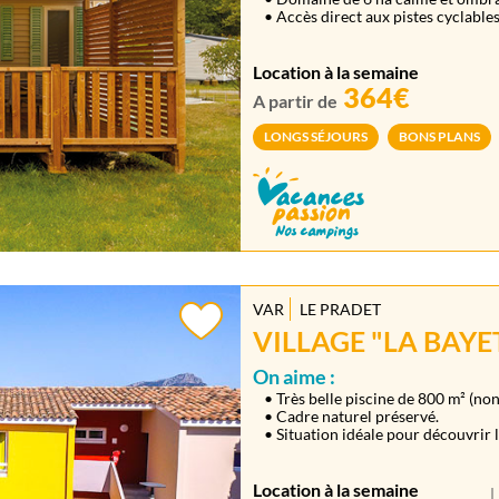
• Accès direct aux pistes cyclables
Location à la semaine
364€
A partir de
LONGS SÉJOURS
BONS PLANS
VAR
LE PRADET
VILLAGE "LA BAYE
On aime :
• Très belle piscine de 800 m² (no
• Cadre naturel préservé.
• Situation idéale pour découvrir 
Location à la semaine