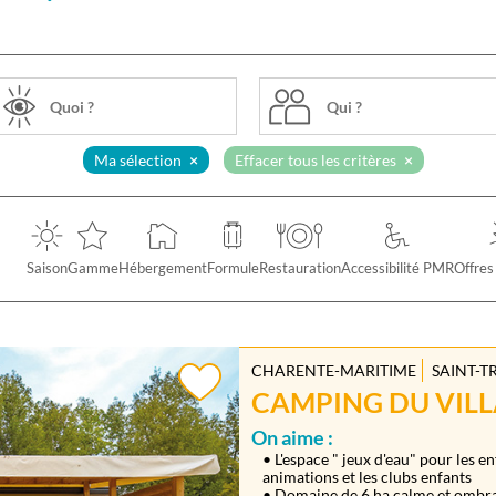
Qui ?
Ma sélection
Effacer tous les critères
Saison
Gamme
Hébergement
Formule
Restauration
Accessibilité PMR
Offres
CHARENTE-MARITIME
SAINT-T
CAMPING DU VILLA
On aime :
• L'espace " jeux d'eau" pour les en
animations et les clubs enfants
• Domaine de 6 ha calme et ombra