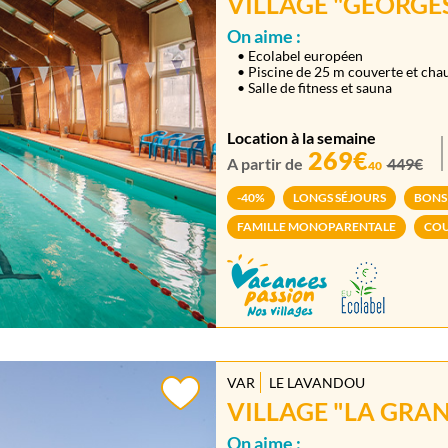
VILLAGE "GEORGE
On aime :
• Ecolabel européen
• Piscine de 25 m couverte et cha
• Salle de fitness et sauna
Location à la semaine
269€
A partir de
449€
40
-40%
LONGS SÉJOURS
BONS
FAMILLE MONOPARENTALE
COU
VAR
LE LAVANDOU
VILLAGE "LA GRAN
On aime :