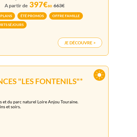
397€
A partir de
663€
80
 PLANS
ÉTÉ PROMOS
OFFRE FAMILLE
RTS SÉJOURS
JE DÉCOUVRE >
CES "LES FONTENILS"*
es et du parc naturel Loire Anjou Touraine.
ns et soirs.