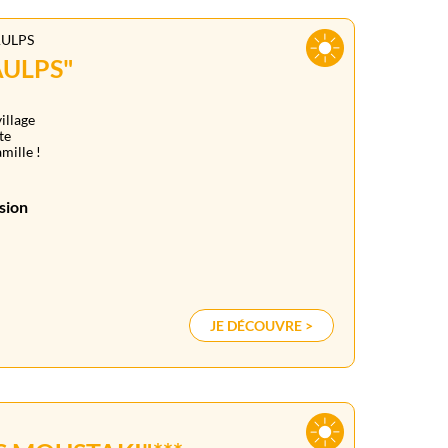
AULPS
AULPS"
illage
te
amille !
sion
JE DÉCOUVRE >