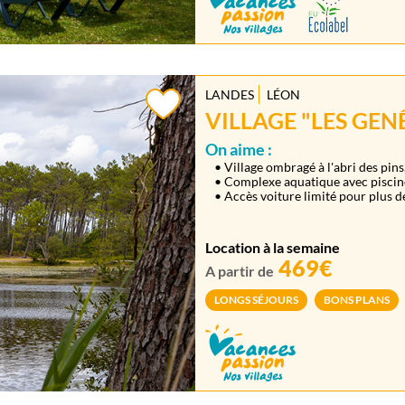
LANDES
LÉON
VILLAGE "LES GENÊ
On aime :
• Village ombragé à l'abri des pin
• Complexe aquatique avec piscine
• Accès voiture limité pour plus de
Location à la semaine
469€
A partir de
LONGS SÉJOURS
BONS PLANS