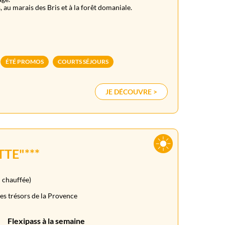
, au marais des Bris et à la forêt domaniale.
ÉTÉ PROMOS
COURTS SÉJOURS
JE DÉCOUVRE >
TTE"***
n chauffée)
les trésors de la Provence
Flexipass à la semaine