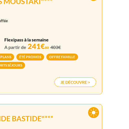
S MOUSTAKI"***
uffée
Flexipass à la semaine
241€
A partir de
403€
80
 PLANS
ÉTÉ PROMOS
OFFRE FAMILLE
RTS SÉJOURS
JE DÉCOUVRE >
DE BASTIDE"***