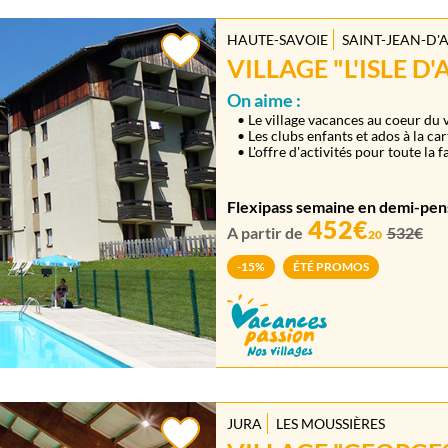
HAUTE-SAVOIE
SAINT-JEAN-D'
VILLAGE "L'ISLE D'
On aime :
• Le village vacances au coeur du v
• Les clubs enfants et ados à la car
• L'offre d'activités pour toute la f
Flexipass semaine en demi-pen
452€
A partir de
532€
20
-15%
ÉTÉ PROMOS
JURA
LES MOUSSIÈRES