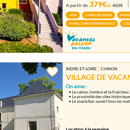
379€
A partir de
422€
80
-40%
LONGS SÉJOURS
BONS
FAMILLE MONOPARENTALE
COU
INDRE-ET-LOIRE
CHINON
VILLAGE DE VACAN
On aime :
• Le calme, l'ombre et la fraîcheur.
• La proximité des sites historiqu
• Le snack/bar ouvert tous les mati
Location à la semaine