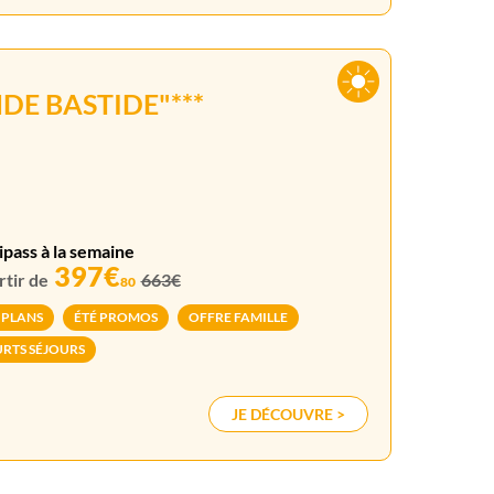
DE BASTIDE"***
ipass à la semaine
397€
rtir de
663€
80
 PLANS
ÉTÉ PROMOS
OFFRE FAMILLE
RTS SÉJOURS
JE DÉCOUVRE >