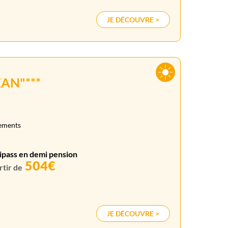
JE DÉCOUVRE >
AN"***
gements
ipass en demi pension
504€
rtir de
JE DÉCOUVRE >