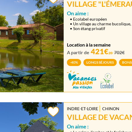
VILLAGE "L'ÉMERA
On aime :
• Ecolabel européen
• Un village au charme bucolique, 
• Son étang privatif
Location à la semaine
421€
A partir de
702€
20
-40%
LONGS SÉJOURS
BONS
INDRE-ET-LOIRE
CHINON
VILLAGE DE VACAN
On aime :