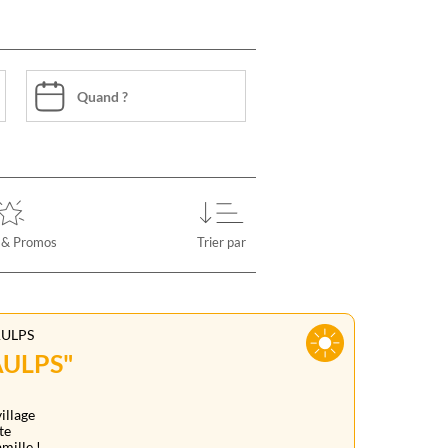
 & Promos
Trier par
AULPS
AULPS"
illage
te
amille !