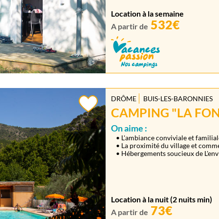
Location à la semaine
532€
A partir de
DRÔME
BUIS-LES-BARONNIES
CAMPING "LA FON
On aime :
• L'ambiance conviviale et familial
• La proximité du village et comm
• Hébergements soucieux de L'envi
Location à la nuit (2 nuits min)
73€
A partir de