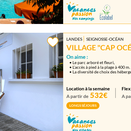
LANDES
SEIGNOSSE-OCÉAN
VILLAGE "CAP OCÉ
On aime :
• Le parc arboré et fleuri,
• L'accès à pied à la plage à 400 m.
• La diversité de choix des héber
Location à la semaine
Flex
532€
A partir de
A pa
LONGS SÉJOURS