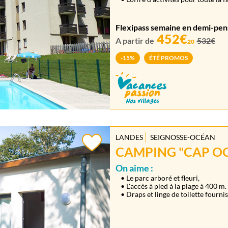
Flexipass semaine en demi-pen
452€
A partir de
532€
20
-15%
ÉTÉ PROMOS
LANDES
SEIGNOSSE-OCÉAN
CAMPING "CAP OC
On aime :
• Le parc arboré et fleuri,
• L'accès à pied à la plage à 400 m.
• Draps et linge de toilette fournis