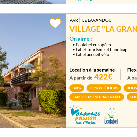
VAR
LE LAVANDOU
VILLAGE "LA GRAN
On aime :
• Ecolabel européen
• Label Tourisme et handicap
• Label accueil vélo
Location à la semaine
Flex
422€
A partir de
A pa
-40%
LONGS SÉJOURS
BONS
FAMILLE MONOPARENTALE
COU