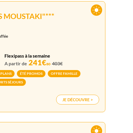
S MOUSTAKI"***
uffée
Flexipass à la semaine
241€
A partir de
403€
80
 PLANS
ÉTÉ PROMOS
OFFRE FAMILLE
RTS SÉJOURS
JE DÉCOUVRE >