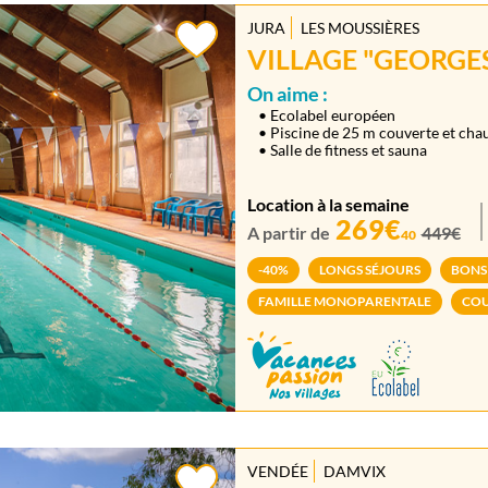
JURA
LES MOUSSIÈRES
VILLAGE "GEORGE
On aime :
• Ecolabel européen
• Piscine de 25 m couverte et cha
• Salle de fitness et sauna
Location à la semaine
269€
A partir de
449€
40
-40%
LONGS SÉJOURS
BONS
FAMILLE MONOPARENTALE
COU
VENDÉE
DAMVIX