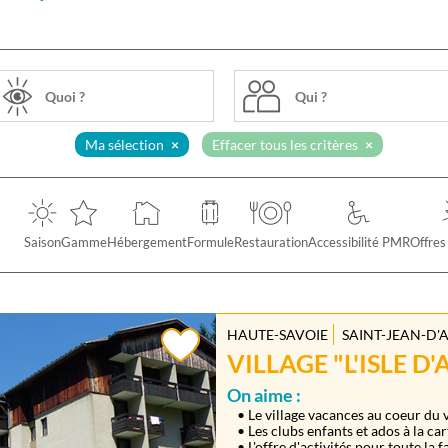
Qui ?
Ma sélection
Effacer tous les critères
Saison
Gamme
Hébergement
Formule
Restauration
Accessibilité PMR
Offres
HAUTE-SAVOIE
SAINT-JEAN-D'
VILLAGE "L'ISLE D'
On aime :
• Le village vacances au coeur du v
• Les clubs enfants et ados à la car
• L'offre d'activités pour toute la f