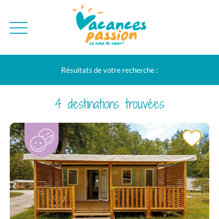
CAMPAGNE
QUI SOMMES-NO
Résultats de votre recherche :
BONS PLANS
MER
BLOG
MONTAGNE
BROCHURES
4 destinations trouvées
VILLES
NEWSLETTER
ENVIE D'AILLEURS