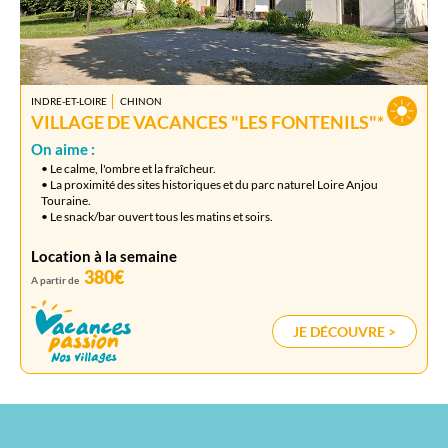
INDRE-ET-LOIRE
CHINON
VILLAGE DE VACANCES "LES FONTENILS"*
On aime :
• Le calme, l'ombre et la fraîcheur.
• La proximité des sites historiques et du parc naturel Loire Anjou
Touraine.
• Le snack/bar ouvert tous les matins et soirs.
Location à la semaine
380€
A partir de
JE DÉCOUVRE >