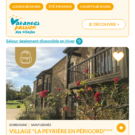
LONGS SÉJOURS
ÉTÉ PROMOS
COURTS SÉJOURS
JE DÉCOUVRE >
Séjour également disponible en hiver
DORDOGNE
SAINT-GENIÈS
VILLAGE "LA PEYRIÈRE EN PÉRIGORD"***