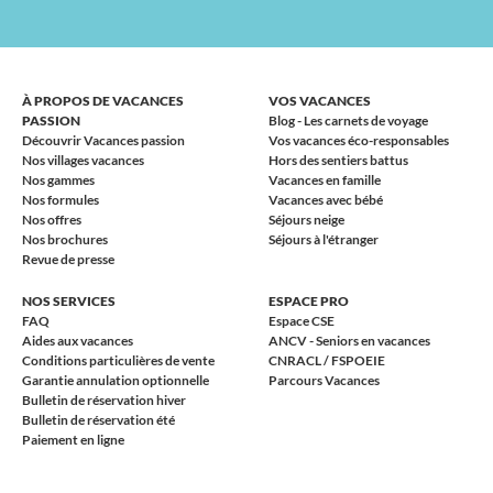
À PROPOS DE VACANCES
VOS VACANCES
PASSION
Blog - Les carnets de voyage
Découvrir Vacances passion
Vos vacances éco-responsables
Nos villages vacances
Hors des sentiers battus
Nos gammes
Vacances en famille
Nos formules
Vacances avec bébé
Nos offres
Séjours neige
Nos brochures
Séjours à l'étranger
Revue de presse
NOS SERVICES
ESPACE PRO
FAQ
Espace CSE
Aides aux vacances
ANCV - Seniors en vacances
Conditions particulières de vente
CNRACL / FSPOEIE
Garantie annulation optionnelle
Parcours Vacances
Bulletin de réservation hiver
Bulletin de réservation été
Paiement en ligne