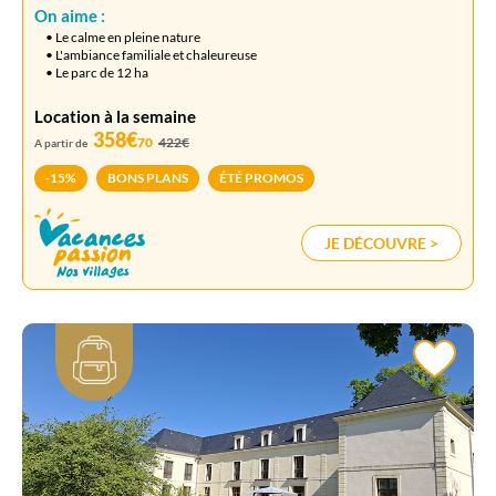
On aime :
• Le calme en pleine nature
• L'ambiance familiale et chaleureuse
• Le parc de 12 ha
Location à la semaine
358€
70
422€
A partir de
-15%
BONS PLANS
ÉTÉ PROMOS
JE DÉCOUVRE >