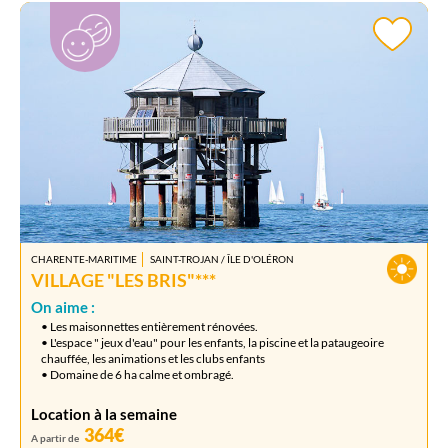
CHARENTE-MARITIME
SAINT-TROJAN / ÎLE D'OLÉRON
VILLAGE "LES BRIS"***
On aime :
• Les maisonnettes entièrement rénovées.
• L'espace " jeux d'eau" pour les enfants, la piscine et la pataugeoire
chauffée, les animations et les clubs enfants
• Domaine de 6 ha calme et ombragé.
Location à la semaine
364€
A partir de