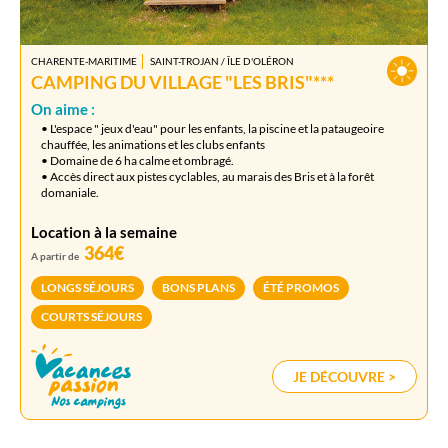
CHARENTE-MARITIME
SAINT-TROJAN / ÎLE D'OLÉRON
CAMPING DU VILLAGE "LES BRIS"***
On aime :
• L'espace " jeux d'eau" pour les enfants, la piscine et la pataugeoire
chauffée, les animations et les clubs enfants
• Domaine de 6 ha calme et ombragé.
• Accès direct aux pistes cyclables, au marais des Bris et à la forêt
domaniale.
Location à la semaine
364€
A partir de
LONGS SÉJOURS
BONS PLANS
ÉTÉ PROMOS
COURTS SÉJOURS
JE DÉCOUVRE >