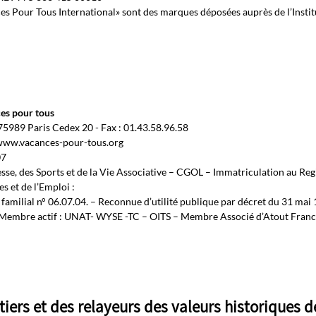
 Pour Tous International» sont des marques déposées auprès de l’Institut 
ces pour tous
75989 Paris Cedex 20 - Fax : 01.43.58.96.58
://www.vacances-pour-tous.org
07
sse, des Sports et de la Vie Associative – CGOL – Immatriculation au Reg
 et de l’Emploi :
familial n° 06.07.04. – Reconnue d’utilité publique par décret du 31 mai
 – Membre actif : UNAT- WYSE -TC – OITS – Membre Associé d’Atout Franc
tiers et des relayeurs des valeurs historiques d