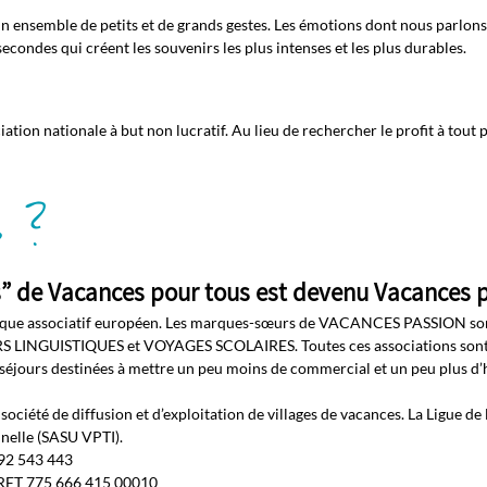
n ensemble de petits et de grands gestes. Les émotions dont nous parlons i
econdes qui créent les souvenirs les plus intenses et les plus durables.
tion nationale à but non lucratif. Au lieu de rechercher le profit à tout 
 ?
es” de Vacances pour tous est devenu Vacances p
tique associatif européen. Les marques-sœurs de VACANCES PASSI
LINGUISTIQUES et VOYAGES SCOLAIRES. Toutes ces associations son
es séjours destinées à mettre un peu moins de commercial et un peu plus d
ociété de diffusion et d’exploitation de villages de vacances. La Ligue de 
nnelle (SASU VPTI).
392 543 443
SIRET 775 666 415 00010