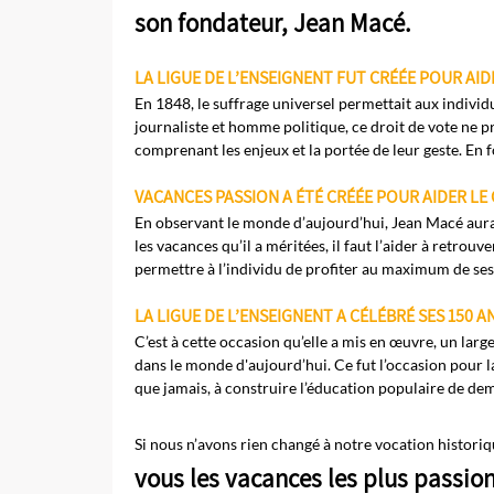
son fondateur, Jean Macé.
LA LIGUE DE L’ENSEIGNENT FUT CRÉÉE POUR AIDE
En 1848, le suffrage universel permettait aux individ
journaliste et homme politique, ce droit de vote ne pr
comprenant les enjeux et la portée de leur geste. En f
VACANCES PASSION A ÉTÉ CRÉÉE POUR AIDER LE 
En observant le monde d’aujourd’hui, Jean Macé aurai
les vacances qu’il a méritées, il faut l’aider à retrou
permettre à l’individu de profiter au maximum de ses
LA LIGUE DE L’ENSEIGNENT
A C
É
L
É
BR
É
SES 150 A
C’est à cette occasion qu’elle a mis en œuvre, un larg
dans le monde d'aujourd’hui. Ce fut l’occasion pour l
que jamais, à construire l’éducation populaire de demai
Si nous n’avons rien changé à notre vocation histor
vous les vacances les plus passio