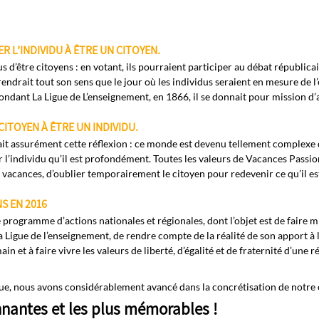
R L’INDIVIDU À ÊTRE UN CITOYEN.
us d’être citoyens : en votant, ils pourraient participer au débat républi
endrait tout son sens que le jour où les individus seraient en mesure de l’
ondant La Ligue de L’enseignement, en 1866, il se donnait pour mission d’ai
CITOYEN À ÊTRE UN INDIVIDU.
t assurément cette réflexion : ce monde est devenu tellement complexe qu
ver l’individu qu’il est profondément. Toutes les valeurs de Vacances Passi
 vacances, d’oublier temporairement le citoyen pour redevenir ce qu’il es
NS EN 2016
e programme d’actions nationales et régionales, dont l’objet est de faire m
a Ligue de l’enseignement, de rendre compte de la réalité de son apport à l
n et à faire vivre les valeurs de liberté, d’égalité et de fraternité d’une r
ique, nous avons considérablement avancé dans la concrétisation de notr
nnantes et les plus mémorables !