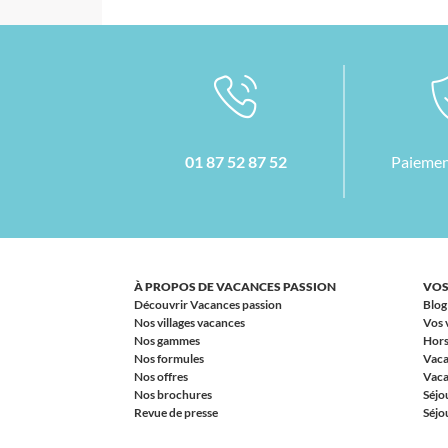
01 87 52 87 52
Paiemen
À PROPOS DE VACANCES PASSION
VOS
Découvrir Vacances passion
Blog
Nos villages vacances
Vos 
Nos gammes
Hors
Nos formules
Vaca
Nos offres
Vaca
Nos brochures
Séjo
Revue de presse
Séjou