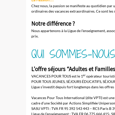
Chez nous, la passion se manifeste au quotidien par u
ordinaires des vacances extraordinaires. Ce sont les s
Notre différence ?
Nous appartenons à la Ligue de l’enseignement, associa
prix.
QUI SOMMES-NOUS
L’offre séjours “Adultes et Famill
er
VACANCES POUR TOUS est le 1
opérateur touris
POUR TOUS JEUNES, SÉJOURS ÉDUCATIFS, SÉJOURS 
Ligue s’investit depuis fort longtemps dans les offr
Vacances Pour Tous International (dite VPTI) est une s
cadre d’une Société par Actions Simplifiée Uniperso
SASU VPTI : TVA FR 95 392 543 443 – RCS Paris B 
Ligue de l’enseignement : TVA FR 06 775 666 415- 