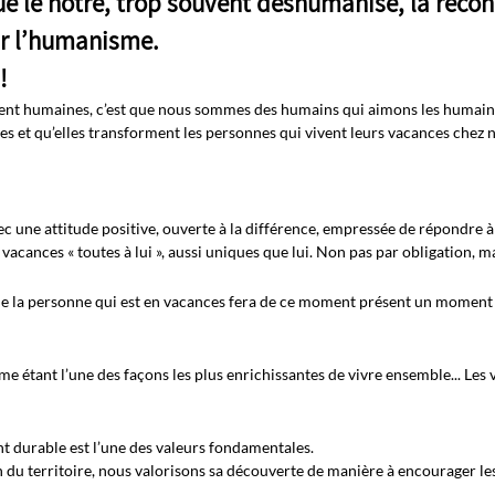
 le nôtre, trop souvent déshumanisé, la reconn
r l’humanisme.
!
ment humaines, c’est que nous sommes des humains qui aimons les humains
es et qu’elles transforment les personnes qui vivent leurs vacances chez n
 avec une attitude positive, ouverte à la différence, empressée de répondre
cances « toutes à lui », aussi uniques que lui. Non pas par obligation, m
ue la personne qui est en vacances fera de ce moment présent un moment
e étant l’une des façons les plus enrichissantes de vivre ensemble... Le
 durable est l’une des valeurs fondamentales.
n du territoire, nous valorisons sa découverte de manière à encourager le