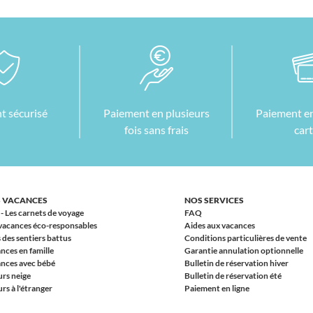
t sécurisé
Paiement en plusieurs
Paiement en
fois sans frais
car
 VACANCES
NOS SERVICES
 - Les carnets de voyage
FAQ
vacances éco-responsables
Aides aux vacances
 des sentiers battus
Conditions particulières de vente
nces en famille
Garantie annulation optionnelle
nces avec bébé
Bulletin de réservation hiver
urs neige
Bulletin de réservation été
rs à l'étranger
Paiement en ligne