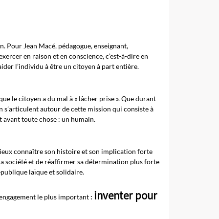
cain. Pour Jean Macé, pédagogue, enseignant,
exercer en raison et en conscience, c’est-à-dire en
der l’individu à être un citoyen à part entière.
e le citoyen a du mal à « lâcher prise ». Que durant
on s’articulent autour de cette mission qui consiste à
t avant toute chose : un humain.
ieux connaître son histoire et son implication forte
a société et de réaffirmer sa détermination plus forte
épublique laïque et solidaire.
inventer pour
e engagement le plus important
: